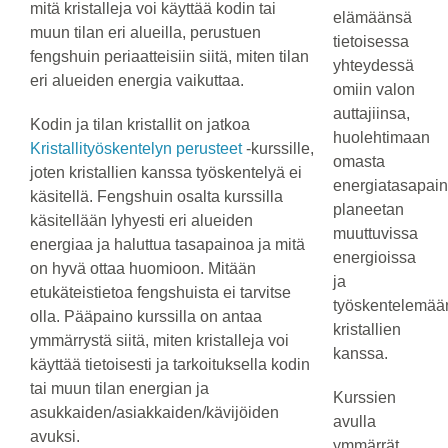
mitä kristalleja voi käyttää kodin tai
elämäänsä
muun tilan eri alueilla, perustuen
tietoisessa
fengshuin periaatteisiin siitä, miten tilan
yhteydessä
eri alueiden energia vaikuttaa.
omiin valon
auttajiinsa,
Kodin ja tilan kristallit on jatkoa
huolehtimaan
Kristallityöskentelyn perusteet
-kurssille,
omasta
joten kristallien kanssa työskentelyä ei
energiatasapai
käsitellä. Fengshuin osalta kurssilla
planeetan
käsitellään lyhyesti eri alueiden
muuttuvissa
energiaa ja haluttua tasapainoa ja mitä
energioissa
on hyvä ottaa huomioon. Mitään
ja
etukäteistietoa fengshuista ei tarvitse
työskentelemää
olla. Pääpaino kurssilla on antaa
kristallien
ymmärrystä siitä, miten kristalleja voi
kanssa.
käyttää tietoisesti ja tarkoituksella kodin
tai muun tilan energian ja
Kurssien
asukkaiden/asiakkaiden/kävijöiden
avulla
avuksi.
ymmärrät