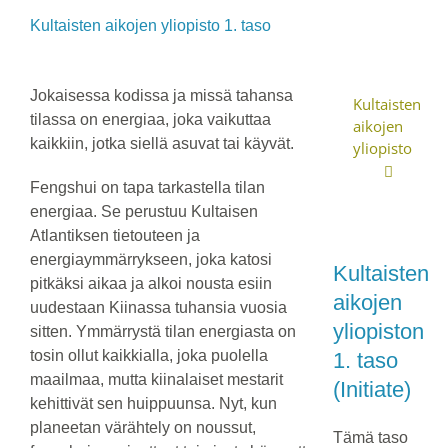
Kultaisten aikojen yliopisto 1. taso
Jokaisessa kodissa ja missä tahansa
Kultaisten
tilassa on energiaa, joka vaikuttaa
aikojen
kaikkiin, jotka siellä asuvat tai käyvät.
yliopisto
Fengshui on tapa tarkastella tilan
energiaa. Se perustuu Kultaisen
Atlantiksen tietouteen ja
energiaymmärrykseen, joka katosi
Kultaisten
pitkäksi aikaa ja alkoi nousta esiin
aikojen
uudestaan Kiinassa tuhansia vuosia
yliopiston
sitten. Ymmärrystä tilan energiasta on
tosin ollut kaikkialla, joka puolella
1. taso
maailmaa, mutta kiinalaiset mestarit
(Initiate)
kehittivät sen huippuunsa. Nyt, kun
planeetan värähtely on noussut,
Tämä taso