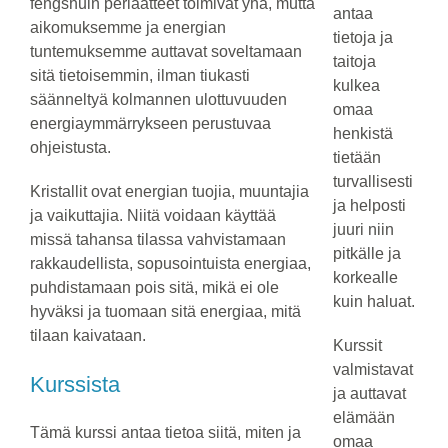
fengshuin periaatteet toimivat yhä, mutta
antaa
aikomuksemme ja energian
tietoja ja
tuntemuksemme auttavat soveltamaan
taitoja
sitä tietoisemmin, ilman tiukasti
kulkea
säänneltyä kolmannen ulottuvuuden
omaa
energiaymmärrykseen perustuvaa
henkistä
ohjeistusta.
tietään
turvallisesti
Kristallit ovat energian tuojia, muuntajia
ja helposti
ja vaikuttajia. Niitä voidaan käyttää
juuri niin
missä tahansa tilassa vahvistamaan
pitkälle ja
rakkaudellista, sopusointuista energiaa,
korkealle
puhdistamaan pois sitä, mikä ei ole
kuin haluat.
hyväksi ja tuomaan sitä energiaa, mitä
tilaan kaivataan.
Kurssit
valmistavat
Kurssista
ja auttavat
elämään
Tämä kurssi antaa tietoa siitä, miten ja
omaa