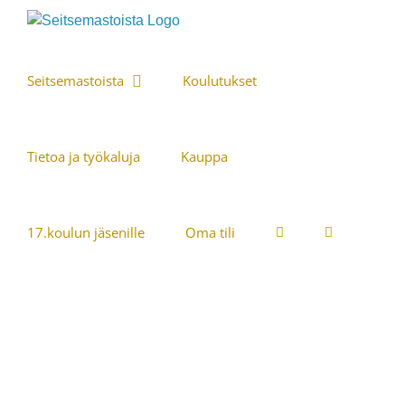
Skip
to
content
Seitsemastoista
Koulutukset
Tietoa ja työkaluja
Kauppa
17.koulun jäsenille
Oma tili