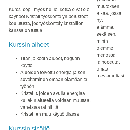
muutoksen
Kurssi sopii myös heille, ketkä eivät ole
aikaa, jossa
käyneet Kristallityöskentelyn perusteet -
nyt
koulutusta, jos työskentely kristallien
elämme,
kanssa on tuttua.
sekä sen,
mihin
Kurssin aiheet
olemme
menossa,
Tilan ja kodin alueet, baguan
ja nopeutat
käyttö
omaa
Alueiden toivottu energia ja sen
mestaruuttasi.
soveltaminen omaan elämään tai
työhön
Kristallit, joiden avulla energiaa
kullakin alueella voidaan muuttaa,
vahvistaa tai hillitä
Kristallien muu käyttö tilassa
Kurssin sisältö