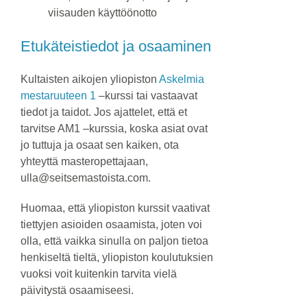
viisauden käyttöönotto
Etukäteistiedot ja osaaminen
Kultaisten aikojen yliopiston
Askelmia
mestaruuteen 1
–kurssi tai vastaavat
tiedot ja taidot. Jos ajattelet, että et
tarvitse AM1 –kurssia, koska asiat ovat
jo tuttuja ja osaat sen kaiken, ota
yhteyttä masteropettajaan,
ulla@seitsemastoista.com.
Huomaa, että yliopiston kurssit vaativat
tiettyjen asioiden osaamista, joten voi
olla, että vaikka sinulla on paljon tietoa
henkiseltä tieltä, yliopiston koulutuksien
vuoksi voit kuitenkin tarvita vielä
päivitystä osaamiseesi.