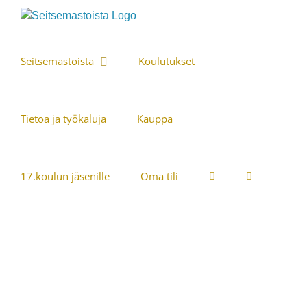
Skip
to
content
Seitsemastoista
Koulutukset
Tietoa ja työkaluja
Kauppa
17.koulun jäsenille
Oma tili