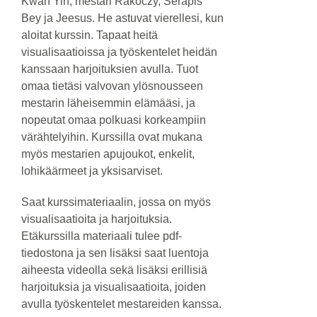
Kwan Yin, mestari Rakoczy, Serapis
Bey ja Jeesus. He astuvat vierellesi, kun
aloitat kurssin. Tapaat heitä
visualisaatioissa ja työskentelet heidän
kanssaan harjoituksien avulla. Tuot
omaa tietäsi valvovan ylösnousseen
mestarin läheisemmin elämääsi, ja
nopeutat omaa polkuasi korkeampiin
värähtelyihin. Kurssilla ovat mukana
myös mestarien apujoukot, enkelit,
lohikäärmeet ja yksisarviset.
Saat kurssimateriaalin, jossa on myös
visualisaatioita ja harjoituksia.
Etäkurssilla materiaali tulee pdf-
tiedostona ja sen lisäksi saat luentoja
aiheesta videolla sekä lisäksi erillisiä
harjoituksia ja visualisaatioita, joiden
avulla työskentelet mestareiden kanssa.