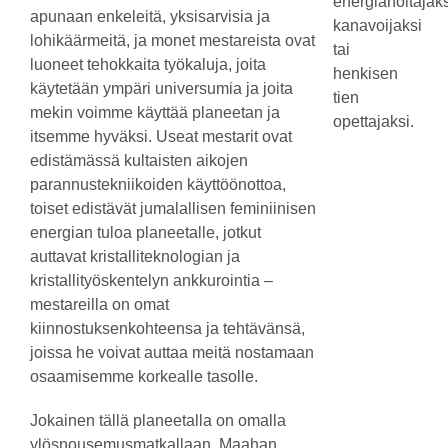
energiahoitajaks
apunaan enkeleitä, yksisarvisia ja
kanavoijaksi
lohikäärmeitä, ja monet mestareista ovat
tai
luoneet tehokkaita työkaluja, joita
henkisen
käytetään ympäri universumia ja joita
tien
mekin voimme käyttää planeetan ja
opettajaksi.
itsemme hyväksi. Useat mestarit ovat
edistämässä kultaisten aikojen
parannustekniikoiden käyttöönottoa,
toiset edistävät jumalallisen feminiinisen
energian tuloa planeetalle, jotkut
auttavat kristalliteknologian ja
kristallityöskentelyn ankkurointia –
mestareilla on omat
kiinnostuksenkohteensa ja tehtävänsä,
joissa he voivat auttaa meitä nostamaan
osaamisemme korkealle tasolle.
Jokainen tällä planeetalla on omalla
ylösnousemusmatkallaan. Maahan