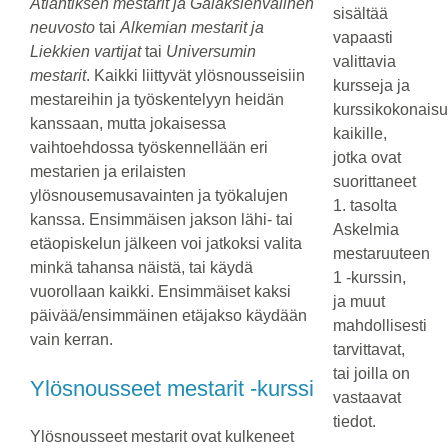
Atlantiksen mestarit
ja Galaksienvälinen
sisältää
neuvosto
tai
Alkemian mestarit ja
vapaasti
Liekkien vartijat
tai
Universumin
valittavia
mestarit
. Kaikki liittyvät ylösnousseisiin
kursseja ja
mestareihin ja työskentelyyn heidän
kurssikokonaisu
kanssaan, mutta jokaisessa
kaikille,
vaihtoehdossa työskennellään eri
jotka ovat
mestarien ja erilaisten
suorittaneet
ylösnousemusavainten ja työkalujen
1. tasolta
kanssa. Ensimmäisen jakson lähi- tai
Askelmia
etäopiskelun jälkeen voi jatkoksi valita
mestaruuteen
minkä tahansa näistä, tai käydä
1 -kurssin,
vuorollaan kaikki. Ensimmäiset kaksi
ja muut
päivää/ensimmäinen etäjakso käydään
mahdollisesti
vain kerran.
tarvittavat,
tai joilla on
Ylösnousseet mestarit -kurssi
vastaavat
tiedot.
Ylösnousseet mestarit ovat kulkeneet