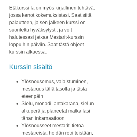
Etäkurssilla on myös kirjallinen tehtävä,
jossa kerrot kokemuksistasi. Saat siitä
palautteen, ja sen jälkeen kurssi on
suoritettu hyväksytysti, ja voit
halutessasi jatkaa Mestarit-kurssin
loppuihin päiviin. Saat tästä ohjeet
kurssin alkaessa.
Kurssin sisältö
Ylösnousemus, valaistuminen,
mestaruus tällä tasolla ja tästä
eteenpäin
Sielu, monadi, antakarana, sielun
alkuperä ja planeetat matkallasi
tähän inkarnaatioon
Ylösnousseet mestarit, tietoa
mestareista, heidän retriiteistään,