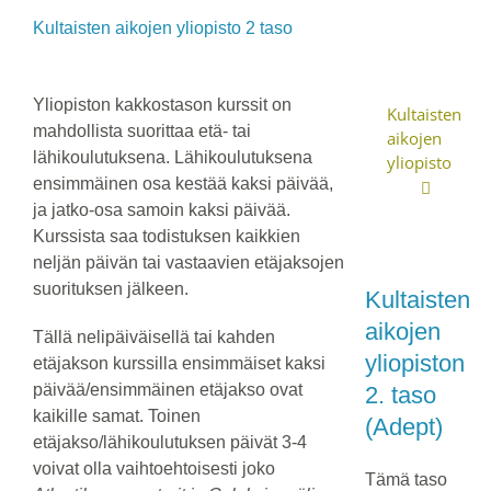
Kultaisten aikojen yliopisto 2 taso
Yliopiston kakkostason kurssit on
Kultaisten
mahdollista suorittaa etä- tai
aikojen
lähikoulutuksena. Lähikoulutuksena
yliopisto
ensimmäinen osa kestää kaksi päivää,
ja jatko-osa samoin kaksi päivää.
Kurssista saa todistuksen kaikkien
neljän päivän tai vastaavien etäjaksojen
suorituksen jälkeen.
Kultaisten
aikojen
Tällä nelipäiväisellä tai kahden
yliopiston
etäjakson kurssilla ensimmäiset kaksi
päivää/ensimmäinen etäjakso ovat
2. taso
kaikille samat. Toinen
(Adept)
etäjakso/lähikoulutuksen päivät 3-4
voivat olla vaihtoehtoisesti joko
Tämä taso