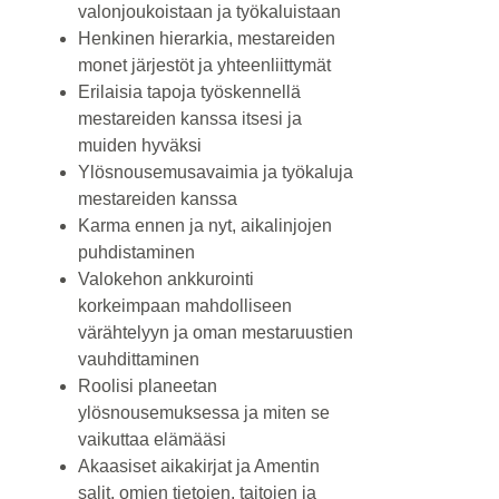
valonjoukoistaan ja työkaluistaan
Henkinen hierarkia, mestareiden
monet järjestöt ja yhteenliittymät
Erilaisia tapoja työskennellä
mestareiden kanssa itsesi ja
muiden hyväksi
Ylösnousemusavaimia ja työkaluja
mestareiden kanssa
Karma ennen ja nyt, aikalinjojen
puhdistaminen
Valokehon ankkurointi
korkeimpaan mahdolliseen
värähtelyyn ja oman mestaruustien
vauhdittaminen
Roolisi planeetan
ylösnousemuksessa ja miten se
vaikuttaa elämääsi
Akaasiset aikakirjat ja Amentin
salit, omien tietojen, taitojen ja