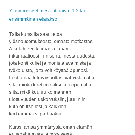
Ylösnousseet mestarit päivät 1-2 tai
ensimmäinen etäjakso
Tällä kurssilla saat tietoa
ylösnousemuksesta, omasta matkastasi
Alkulähteen kipinästä tähän
inkarnaatioosi ihmisenä, mestaruudesta,
jota kohti kuljet ja monista avaimista ja
työkaluista, joita voit käyttää apunasi.
Luot omaa tulevaisuuttasi vahvistamalla
sitä, minkä koet oikeaksi ja luopumalla
siitä, mikä kuuluu kolmannen
ulottuvuuden uskomuksiin, juuri niin
kuin on itsellesi ja kaikkien
korkeimmaksi parhaaksi.
Kurssi antaa ymmärrystä oman elämän
eri tapahtumista ja nykyisestä