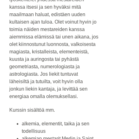
kanssa itsesi ja sen hyväksi mitä
maailmaan haluat, edistäen uuden
kultaisen ajan tuloa. Olet voinut hyvin jo
toimia näiden mestareiden kanssa
aiemmissa elämissä tai unen aikana, jos
olet kiinnostunut luonnosta, valkoisesta
magiasta, kristalleista, elementeistä,
kuusta ja auringosta tai pyhästä
geometriasta, numerologiasta ja
astrologiasta. Jos liekit tuntuvat
läheisiltä ja tutuilta, voit hyvin olla
jonkun liekin kantaja, ja levittää sen
energiaa omalla olemuksellasi.
Kurssin sisältöä mm.
alkemia, elementit, taika ja sen
todellisuus
alkemian mestarit Merlin ja Saint