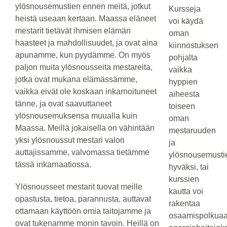
ylösnousemustien ennen meitä, jotkut
Kursseja
heistä useaan kertaan. Maassa eläneet
voi käydä
mestarit tietävät ihmisen elämän
oman
haasteet ja mahdollisuudet, ja ovat aina
kiinnostuksen
apunamme, kun pyydämme. On myös
pohjalta
paljon muita ylösnousseita mestareita,
vaikka
jotka ovat mukana elämässämme,
hyppien
vaikka eivät ole koskaan inkarnoituneet
aiheesta
tänne, ja ovat saavuttaneet
toiseen
ylösnousemuksensa muualla kuin
oman
Maassa. Meillä jokaisella on vähintään
mestaruuden
yksi ylösnoussut mestari valon
ja
auttajissamme, valvomassa tietämme
ylösnousemusti
tässä inkarnaatiossa.
hyväksi, tai
kurssien
Ylösnousseet mestarit tuovat meille
kautta voi
opastusta, tietoa, parannusta, auttavat
rakentaa
ottamaan käyttöön omia taitojamme ja
osaamispolkua
ovat tukenamme monin tavoin. Heillä on