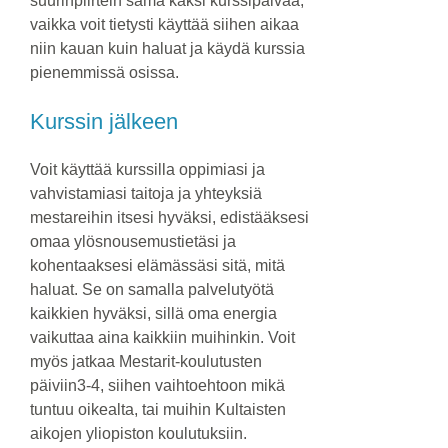
suurinpiirtein sama kaksi kurssipäivää,
vaikka voit tietysti käyttää siihen aikaa
niin kauan kuin haluat ja käydä kurssia
pienemmissä osissa.
Kurssin jälkeen
Voit käyttää kurssilla oppimiasi ja
vahvistamiasi taitoja ja yhteyksiä
mestareihin itsesi hyväksi, edistääksesi
omaa ylösnousemustietäsi ja
kohentaaksesi elämässäsi sitä, mitä
haluat. Se on samalla palvelutyötä
kaikkien hyväksi, sillä oma energia
vaikuttaa aina kaikkiin muihinkin. Voit
myös jatkaa Mestarit-koulutusten
päiviin3-4, siihen vaihtoehtoon mikä
tuntuu oikealta, tai muihin Kultaisten
aikojen yliopiston koulutuksiin.