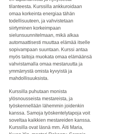
tilanteesta. Kurssilla ankkuroidaan
omaa korkeinta energiaa tähän
todellisuuteen, ja vahvistetaan
siirtyminen korkeimpaan
sielunsuunnitelmaan, mikä alkaa
automaattisesti muuttaa elämää itselle
sopivampaan suuntaan. Kurssi antaa
myös taitoja muokata omaa elämäänsä
vahvistamalla omaa mestaruutta ja
ymmärrystä omista kyvyistä ja
mahdollisuuksista.
Kurssilla puhutaan monista
ylösnousseista mestareista, ja
työskennellään lähemmin joidenkin
kanssa. Samoja työskentelytapoja voit
soveltaa kaikkien mestareiden kanssa.
Kurssilla ovat läsnä mm. Äiti Maria,