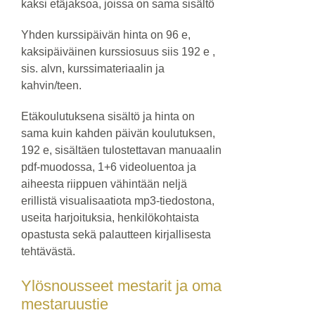
kaksi etäjaksoa, joissa on sama sisältö
Yhden kurssipäivän hinta on 96 e,
kaksipäiväinen kurssiosuus siis 192 e ,
sis. alvn, kurssimateriaalin ja
kahvin/teen.
Etäkoulutuksena sisältö ja hinta on
sama kuin kahden päivän koulutuksen,
192 e, sisältäen tulostettavan manuaalin
pdf-muodossa, 1+6 videoluentoa ja
aiheesta riippuen vähintään neljä
erillistä visualisaatiota mp3-tiedostona,
useita harjoituksia, henkilökohtaista
opastusta sekä palautteen kirjallisesta
tehtävästä.
Ylösnousseet mestarit ja oma
mestaruustie