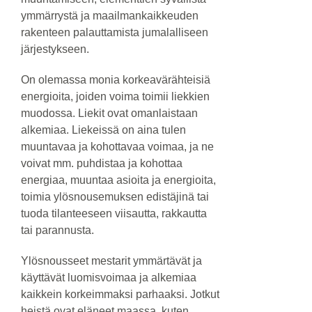
ymmärrystä ja maailmankaikkeuden
rakenteen palauttamista jumalalliseen
järjestykseen.
On olemassa monia korkeavärähteisiä
energioita, joiden voima toimii liekkien
muodossa. Liekit ovat omanlaistaan
alkemiaa. Liekeissä on aina tulen
muuntavaa ja kohottavaa voimaa, ja ne
voivat mm. puhdistaa ja kohottaa
energiaa, muuntaa asioita ja energioita,
toimia ylösnousemuksen edistäjinä tai
tuoda tilanteeseen viisautta, rakkautta
tai parannusta.
Ylösnousseet mestarit ymmärtävät ja
käyttävät luomisvoimaa ja alkemiaa
kaikkein korkeimmaksi parhaaksi. Jotkut
heistä ovat eläneet maassa, kuten