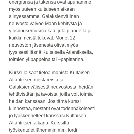
energiansa ja tukensa ovat apunamme
myös uuteen kultaiseen aikaan
siirtyessämme. Galaksienvälinen
neuvosto valvoo Maan kehitystä ja
ylösnousemusmatkaa, jota planeetta ja
kaikki meistä tekevät. Monet 12
neuvoston jäsenestä olivat myös
fyysisesti läsnä Kultaisella Atlantiksella,
toimien ylipappeina tai –papittarina.
Kurssilla saat tietoa monista Kultaisen
Atlantiksen mestareista ja
Galaksienvälisestä neuvostosta, heidän
tehtävistään ja tavoista, joilla voit toimia
heidän kanssaan. Jos tämä kurssi
kiinnostaa, mestarit ovat todennäköisesti
jo työskennelleet kanssasi Kultaisen
Atlantiksen aikana. Kurssilla
työskentelet lähemmin mm. lordi