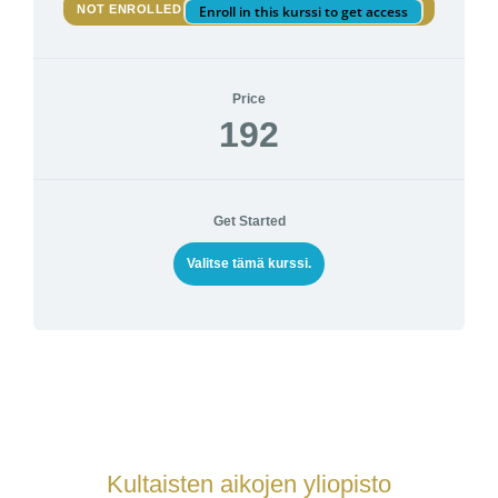
NOT ENROLLED
Enroll in this kurssi to get access
Price
192
Get Started
Valitse tämä kurssi.
Kultaisten aikojen yliopisto