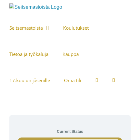
Skip
to
content
Seitsemastoista
Koulutukset
Tietoa ja työkaluja
Kauppa
17.koulun jäsenille
Oma tili
Current Status