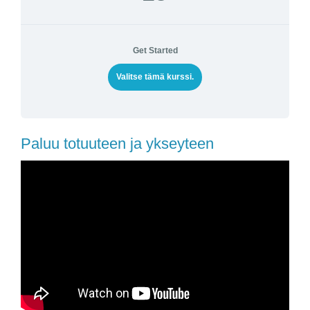
Get Started
Valitse tämä kurssi.
Paluu totuuteen ja ykseyteen