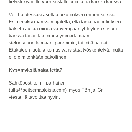
tietysti kyaniitti. Vuorikristalli toimii aina kaiken kanssa.
Voit halutessasi asettaa aikomuksen ennen kurssia.
Esimerkiksi ihan vain ajatella, että tämä nauhotiuksen
katselu auttaa minua vahvempaan yhteyteen sieluni
kanssa tai auttaa minua ymmärtämään
sielunsuunnitelmaani paremmin, tai mitä haluat.
Etukäteen luotu aikomus vahvistaa työskentelyä, mutta
ei ole mitenkään pakollinen.
Kysymyksiä/palautetta?
Sähköposti toimii parhaiten
(ulla@seitsemastoista.com), myös FBn ja IGn
viesteillä tavoittaa hyvin.