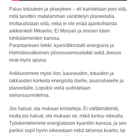
Paluu totuuteen ja ykseyteen – eli karistetaan pois sitä,
mitä tarvittiin matalamman värähtelyn planeetalla.
Irrottaudutaan siitä, mikä ei ole enää ajankohtaista
arkkienkeli Mikaelin, El Moryan ja sinisen tulen
lohikäärmeiden kanssa.
Parantamisen liekki. kyaniittikristalli energiana ja
Helmiäisvalkoinen ylösnousemusliekki sekä Jeesus
ovat myös apuna.
Ankkuroimme myös ilon, kauneuden, totuuden ja
rakkauden korkeita energioita itselle, asuinalueelle ja
planeetalle. Lopuksi vielä uudistetaan
sielunsuunnitelma.
Jos haluat, ota mukaan kristalleja. Ei välttämätöntä,
mutta jos haluat, ota mukaan se, mikä tuntuu oikealta.
Työskentelemme energiatason kyaniitin kanssa, ja sen
pariksi sopii hyvin oikeastaan mikä tahansa kvartsi, tai