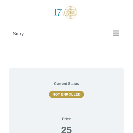
Skip
to
content
Siirry...
Current Status
NOT ENROLLED
Price
25