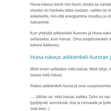
Huna-rukous toimii niin hyvin, koska se samal
muutos on hankala ottaa vastaan, vaikka se ol
askeleelta, niin että energiamme muuttuu ja o
haluamme.
Kun yhdistät arkkienkeli Auroran ja Huna-ruko
sellaiseksi, kuin haluat. Oma suojelusenkeli
tukena kaikessa.
Huna-rukous arkkienkeli Auroran 
Mieti ensin selkeäksi mitä haluat. Mieti lyhyt,
sanoa mitä haluat.
Rakas arkkienkeli Auroa ja oma suojelusenkel
…. (tähän se, mitä haluat, vaikka
Työni on nyt 
tyydytystä, arvostusta, iloa ja runsautta ja työ
mitä teen.
)