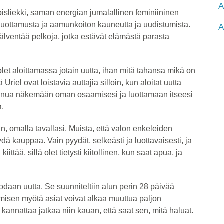
A
oisliekki, saman energian jumalallinen feminiininen
 luottamusta ja aamunkoiton kauneutta ja uudistumista.
A
lventää pelkoja, jotka estävät elämästä parasta
let aloittamassa jotain uutta, ihan mitä tahansa mikä on
Uriel ovat loistavia auttajia silloin, kun aloitat uutta
vat sinua näkemään oman osaamisesi ja luottamaan itseesi
a.
n, omalla tavallasi. Muista, että valon enkeleiden
ydä kauppaa. Vain pyydät, selkeästi ja luottavaisesti, ja
ttää, sillä olet tietysti kiitollinen, kun saat apua, ja
uodaan uutta. Se suunniteltiin alun perin 28 päivää
isen myötä asiat voivat alkaa muuttua paljon
annattaa jatkaa niin kauan, että saat sen, mitä haluat.