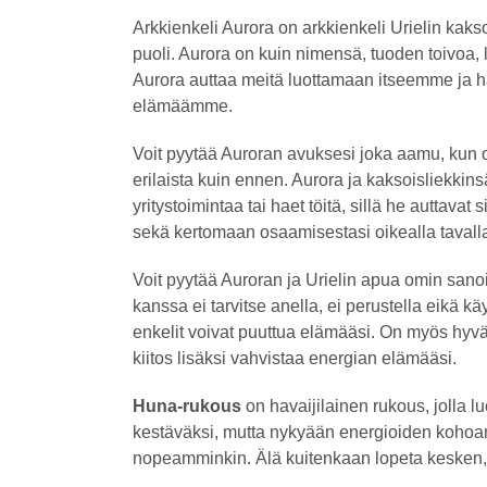
Arkkienkeli Aurora on arkkienkeli Urielin kaks
puoli. Aurora on kuin nimensä, tuoden toivoa,
Aurora auttaa meitä luottamaan itseemme ja hä
elämäämme.
Voit pyytää Auroran avuksesi joka aamu, kun o
erilaista kuin ennen. Aurora ja kaksoisliekkinsä 
yritystoimintaa tai haet töitä, sillä he autta
sekä kertomaan osaamisestasi oikealla tavall
Voit pyytää Auroran ja Urielin apua omin sanoi
kanssa ei tarvitse anella, ei perustella eikä kä
enkelit voivat puuttua elämääsi. On myös hyvä kii
kiitos lisäksi vahvistaa energian elämääsi.
Huna-rukous
on havaijilainen rukous, jolla l
kestäväksi, mutta nykyään energioiden kohoam
nopeamminkin. Älä kuitenkaan lopeta kesken, k