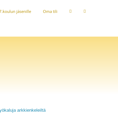
7.koulun jäsenille
Oma tili
yökaluja arkkienkeleiltä