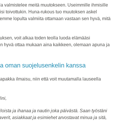
la valmistelee meitä muutokseen. Useimmille ihmisille
isi toivottukin. Huna-rukous tuo muutoksen askel
lemme lopulta valmiita ottamaan vastaan sen hyvä, mitä
uksen, voit alkaa toden teolla luoda elämääsi
 on hyvä ottaa mukaan aina kaikkeen, olemaan apuna ja
ja oman suojelusenkelin kanssa
 napakka ilmaisu, niin että voit muutamalla lauseella
ini,
iloista ja ihanaa ja nautin joka päivästä. Saan työstäni
kaverit, asiakkaat ja esimiehet arvostavat minua ja sitä,