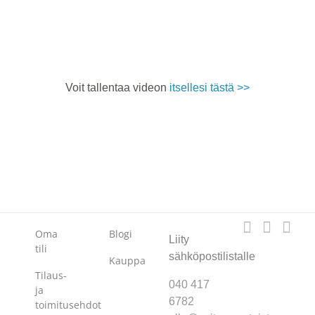
Voit tallentaa videon
itsellesi tästä >>
Oma
Blogi
Liity
tili
sähköpostilistalle
Kauppa
Tilaus-
040 417
ja
6782
toimitusehdot