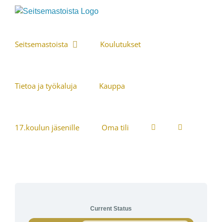
Skip
to
content
Seitsemastoista
Koulutukset
Tietoa ja työkaluja
Kauppa
17.koulun jäsenille
Oma tili
Current Status