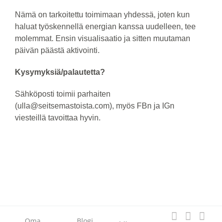
Nämä on tarkoitettu toimimaan yhdessä, joten kun
haluat työskennellä energian kanssa uudelleen, tee
molemmat. Ensin visualisaatio ja sitten muutaman
päivän päästä aktivointi.
Kysymyksiä/palautetta?
Sähköposti toimii parhaiten
(ulla@seitsemastoista.com), myös FBn ja IGn
viesteillä tavoittaa hyvin.
Oma
Blogi