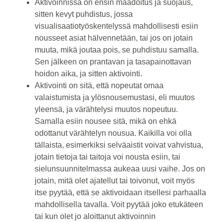
Aktivoinnissa on ensin maadoitus ja suojaus,
sitten kevyt puhdistus, jossa
visualisaatiotyöskentelyssä mahdollisesti esiin
nousseet asiat hälvennetään, tai jos on jotain
muuta, mikä joutaa pois, se puhdistuu samalla.
Sen jälkeen on prantavan ja tasapainottavan
hoidon aika, ja sitten aktivointi.
Aktivointi on sitä, että nopeutat omaa
valaistumista ja ylösnousemustasi, eli muutos
yleensä, ja värähtelysi muutos nopeutuu.
Samalla esiin nousee sitä, mikä on ehkä
odottanut värähtelyn nousua. Kaikilla voi olla
tällaista, esimerkiksi selväaistit voivat vahvistua,
jotain tietoja tai taitoja voi nousta esiin, tai
sielunsuunnitelmassa aukeaa uusi vaihe. Jos on
jotain, mitä olet ajatellut tai toivonut, voit myös
itse pyytää, että se aktivoidaan itsellesi parhaalla
mahdollisella tavalla. Voit pyytää joko etukäteen
tai kun olet jo aloittanut aktivoinnin