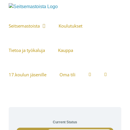
Skip
to
content
Seitsemastoista
Koulutukset
Tietoa ja työkaluja
Kauppa
17.koulun jäsenille
Oma tili
Current Status