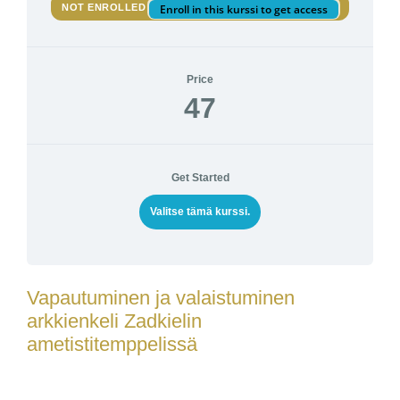
NOT ENROLLED
Enroll in this kurssi to get access
Price
47
Get Started
Valitse tämä kurssi.
Vapautuminen ja valaistuminen
arkkienkeli Zadkielin
ametistitemppelissä