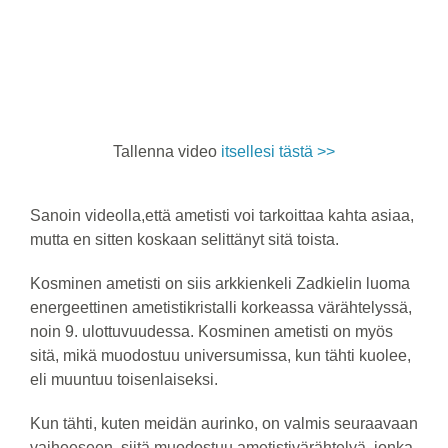
Tallenna video
itsellesi tästä >>
Sanoin videolla,että ametisti voi tarkoittaa kahta asiaa,
mutta en sitten koskaan selittänyt sitä toista.
Kosminen ametisti on siis arkkienkeli Zadkielin luoma
energeettinen ametistikristalli korkeassa värähtelyssä,
noin 9. ulottuvuudessa. Kosminen ametisti on myös
sitä, mikä muodostuu universumissa, kun tähti kuolee,
eli muuntuu toisenlaiseksi.
Kun tähti, kuten meidän aurinko, on valmis seuraavaan
vaiheeseen, siitä muodostuu ametistivärähtelyä, jonka