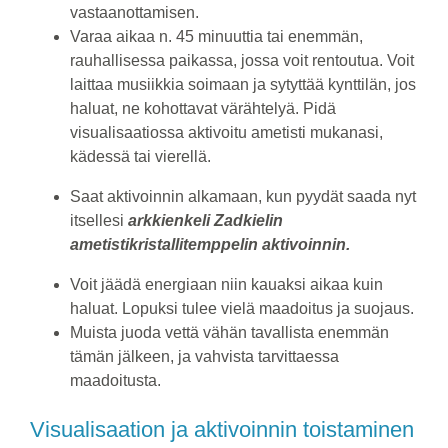
vastaanottamisen.
Varaa aikaa n. 45 minuuttia tai enemmän,
rauhallisessa paikassa, jossa voit rentoutua. Voit
laittaa musiikkia soimaan ja sytyttää kynttilän, jos
haluat, ne kohottavat värähtelyä. Pidä
visualisaatiossa aktivoitu ametisti mukanasi,
kädessä tai vierellä.
Saat aktivoinnin alkamaan, kun pyydät saada nyt
itsellesi
arkkienkeli Zadkielin
ametistikristallitemppelin aktivoinnin.
Voit jäädä energiaan niin kauaksi aikaa kuin
haluat. Lopuksi tulee vielä maadoitus ja suojaus.
Muista juoda vettä vähän tavallista enemmän
tämän jälkeen, ja vahvista tarvittaessa
maadoitusta.
Visualisaation ja aktivoinnin toistaminen