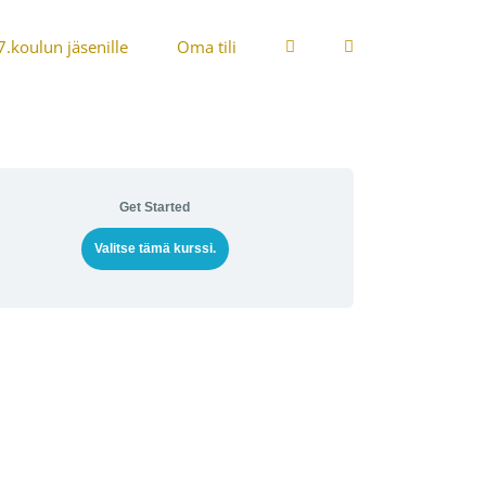
7.koulun jäsenille
Oma tili
Get Started
Valitse tämä kurssi.