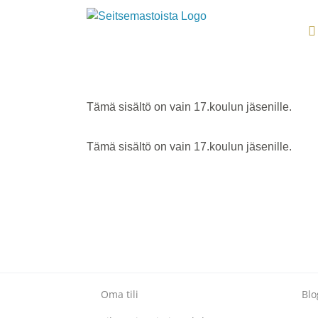
Skip
to
content
Tämä sisältö on vain 17.koulun jäsenille.
Tämä sisältö on vain 17.koulun jäsenille.
Oma tili
Blo