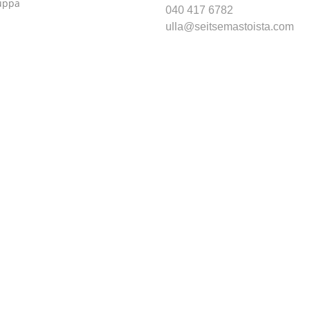
uppa
040 417 6782
ulla@seitsemastoista.com