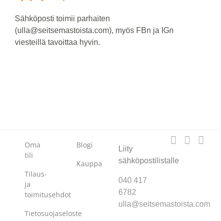
Sähköposti toimii parhaiten
(ulla@seitsemastoista.com), myös FBn ja IGn
viesteillä tavoittaa hyvin.
Oma
Blogi
Liity
tili
sähköpostilistalle
Kauppa
Tilaus-
040 417
ja
6782
toimitusehdot
ulla@seitsemastoista.com
Tietosuojaseloste