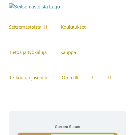
Skip
to
content
Seitsemastoista
Koulutukset
Tietoa ja työkaluja
Kauppa
17.koulun jäsenille
Oma tili
Current Status