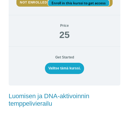
NOT ENROLLED
Enroll in this kurssi to get access
Price
25
Get Started
Valitse tämä kurssi.
Luomisen ja DNA-aktivoinnin
temppelivierailu