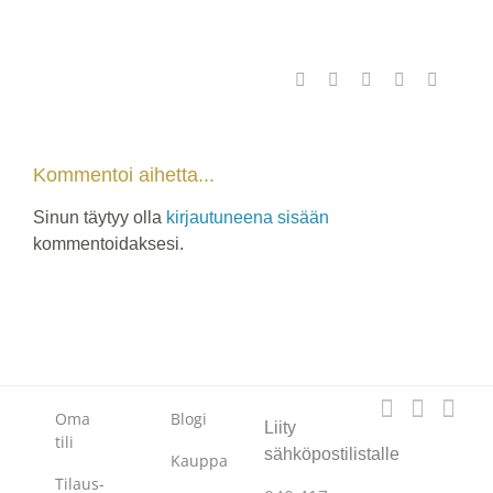
Facebook
X
WhatsApp
Pinterest
Sähköpo
Kommentoi aihetta...
Sinun täytyy olla
kirjautuneena sisään
kommentoidaksesi.
Oma
Blogi
Liity
tili
sähköpostilistalle
Kauppa
Tilaus-