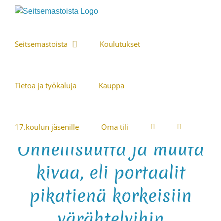
Skip
to
content
Seitsemastoista
Koulutukset
Tietoa ja työkaluja
Kauppa
17.koulun jäsenille
Oma tili
Onnellisuutta ja muuta
kivaa, eli portaalit
pikatienä korkeisiin
värähtelyihin