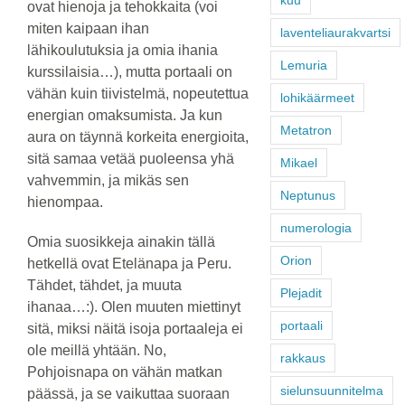
kuu
ovat hienoja ja tehokkaita (voi
miten kaipaan ihan
laventeliaurakvartsi
lähikoulutuksia ja omia ihania
Lemuria
kurssilaisia…), mutta portaali on
vähän kuin tiivistelmä, nopeutettua
lohikäärmeet
energian omaksumista. Ja kun
Metatron
aura on täynnä korkeita energioita,
sitä samaa vetää puoleensa yhä
Mikael
vahvemmin, ja mikäs sen
Neptunus
hienompaa.
numerologia
Omia suosikkeja ainakin tällä
Orion
hetkellä ovat Etelänapa ja Peru.
Tähdet, tähdet, ja muuta
Plejadit
ihanaa…:). Olen muuten miettinyt
portaali
sitä, miksi näitä isoja portaaleja ei
ole meillä yhtään. No,
rakkaus
Pohjoisnapa on vähän matkan
sielunsuunnitelma
päässä, ja se vaikuttaa suoraan