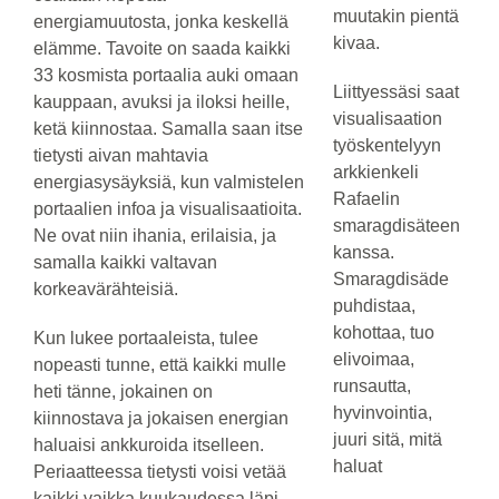
muutakin pientä
energiamuutosta, jonka keskellä
kivaa.
elämme. Tavoite on saada kaikki
33 kosmista portaalia auki omaan
Liittyessäsi saat
kauppaan, avuksi ja iloksi heille,
visualisaation
ketä kiinnostaa. Samalla saan itse
työskentelyyn
tietysti aivan mahtavia
arkkienkeli
energiasysäyksiä, kun valmistelen
Rafaelin
portaalien infoa ja visualisaatioita.
smaragdisäteen
Ne ovat niin ihania, erilaisia, ja
kanssa.
samalla kaikki valtavan
Smaragdisäde
korkeavärähteisiä.
puhdistaa,
kohottaa, tuo
Kun lukee portaaleista, tulee
elivoimaa,
nopeasti tunne, että kaikki mulle
runsautta,
heti tänne, jokainen on
hyvinvointia,
kiinnostava ja jokaisen energian
juuri sitä, mitä
haluaisi ankkuroida itselleen.
haluat
Periaatteessa tietysti voisi vetää
kaikki vaikka kuukaudessa läpi,