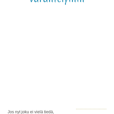
Katso
kuvaa
isompana
Jos nyt joku ei vielä tiedä,