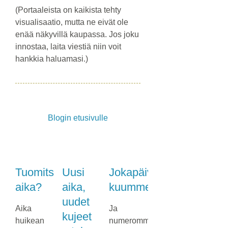
(Portaaleista on kaikista tehty
visualisaatio, mutta ne eivät ole
enää näkyvillä kaupassa. Jos joku
innostaa, laita viestiä niin voit
hankkia haluamasi.)
Blogin etusivulle
Tuomitsemisen
Uusi
Jokapäiväinen
aika?
aika,
kuumme
uudet
Aika
Ja
kujeet
huikean
numeromme,