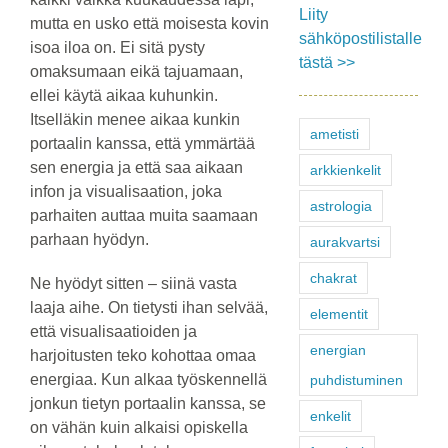
Liity
mutta en usko että moisesta kovin
sähköpostilistalle
isoa iloa on. Ei sitä pysty
tästä >>
omaksumaan eikä tajuamaan,
ellei käytä aikaa kuhunkin.
Itselläkin menee aikaa kunkin
ametisti
portaalin kanssa, että ymmärtää
sen energia ja että saa aikaan
arkkienkelit
infon ja visualisaation, joka
astrologia
parhaiten auttaa muita saamaan
parhaan hyödyn.
aurakvartsi
chakrat
Ne hyödyt sitten – siinä vasta
laaja aihe. On tietysti ihan selvää,
elementit
että visualisaatioiden ja
energian
harjoitusten teko kohottaa omaa
energiaa. Kun alkaa työskennellä
puhdistuminen
jonkun tietyn portaalin kanssa, se
enkelit
on vähän kuin alkaisi opiskella