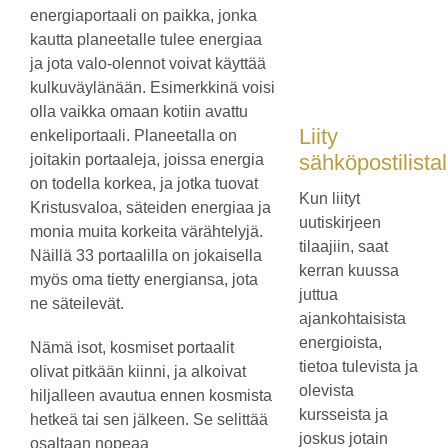
energiaportaali on paikka, jonka
kautta planeetalle tulee energiaa
ja jota valo-olennot voivat käyttää
kulkuväylänään. Esimerkkinä voisi
olla vaikka omaan kotiin avattu
Liity
enkeliportaali. Planeetalla on
sähköpostilistal
joitakin portaaleja, joissa energia
on todella korkea, ja jotka tuovat
Kun liityt
Kristusvaloa, säteiden energiaa ja
uutiskirjeen
monia muita korkeita värähtelyjä.
tilaajiin, saat
Näillä 33 portaalilla on jokaisella
kerran kuussa
myös oma tietty energiansa, jota
juttua
ne säteilevät.
ajankohtaisista
energioista,
Nämä isot, kosmiset portaalit
tietoa tulevista ja
olivat pitkään kiinni, ja alkoivat
olevista
hiljalleen avautua ennen kosmista
kursseista ja
hetkeä tai sen jälkeen. Se selittää
joskus jotain
osaltaan nopeaa