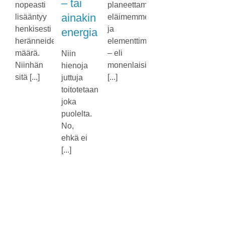
– tai
nopeasti
planeettamme,
ainakin
lisääntyy
eläimemme
henkisesti
ja
energia
heränneiden
elementtimme
määrä.
– eli
Niin
Niinhän
monenlaisia
hienoja
sitä [...]
[...]
juttuja
toitotetaan
joka
puolelta.
No,
ehkä ei
[...]