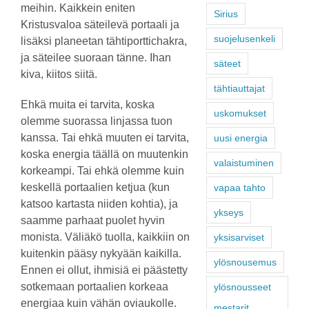
meihin. Kaikkein eniten
Sirius
Kristusvaloa säteilevä portaali ja
suojelusenkeli
lisäksi planeetan tähtiporttichakra,
ja säteilee suoraan tänne. Ihan
säteet
kiva, kiitos siitä.
tähtiauttajat
Ehkä muita ei tarvita, koska
uskomukset
olemme suorassa linjassa tuon
kanssa. Tai ehkä muuten ei tarvita,
uusi energia
koska energia täällä on muutenkin
valaistuminen
korkeampi. Tai ehkä olemme kuin
keskellä portaalien ketjua (kun
vapaa tahto
katsoo kartasta niiden kohtia), ja
ykseys
saamme parhaat puolet hyvin
monista. Väliäkö tuolla, kaikkiin on
yksisarviset
kuitenkin pääsy nykyään kaikilla.
ylösnousemus
Ennen ei ollut, ihmisiä ei päästetty
sotkemaan portaalien korkeaa
ylösnousseet
energiaa kuin vähän oviaukolle.
mestarit