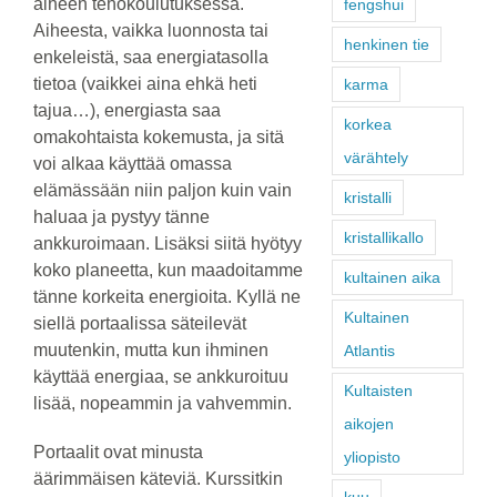
aiheen tehokoulutuksessa.
fengshui
Aiheesta, vaikka luonnosta tai
henkinen tie
enkeleistä, saa energiatasolla
tietoa (vaikkei aina ehkä heti
karma
tajua…), energiasta saa
korkea
omakohtaista kokemusta, ja sitä
värähtely
voi alkaa käyttää omassa
elämässään niin paljon kuin vain
kristalli
haluaa ja pystyy tänne
kristallikallo
ankkuroimaan. Lisäksi siitä hyötyy
koko planeetta, kun maadoitamme
kultainen aika
tänne korkeita energioita. Kyllä ne
Kultainen
siellä portaalissa säteilevät
muutenkin, mutta kun ihminen
Atlantis
käyttää energiaa, se ankkuroituu
Kultaisten
lisää, nopeammin ja vahvemmin.
aikojen
Portaalit ovat minusta
yliopisto
äärimmäisen käteviä. Kurssitkin