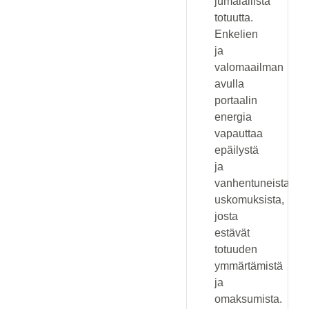
jumalallista
totuutta.
Enkelien
ja
valomaailman
avulla
portaalin
energia
vapauttaa
epäilystä
ja
vanhentuneista
uskomuksista,
josta
estävät
totuuden
ymmärtämistä
ja
omaksumista.