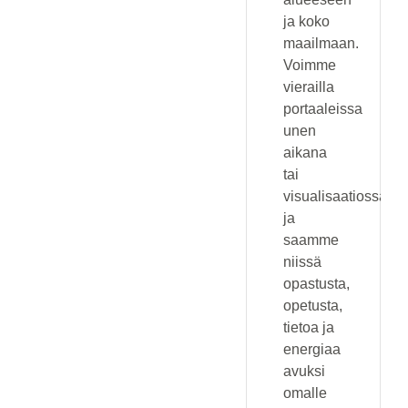
ja koko
maailmaan.
Voimme
vierailla
portaaleissa
unen
aikana
tai
visualisaatiossa,
ja
saamme
niissä
opastusta,
opetusta,
tietoa ja
energiaa
avuksi
omalle