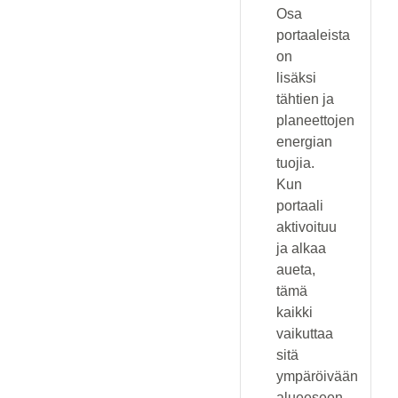
Osa
portaaleista
on
lisäksi
tähtien ja
planeettojen
energian
tuojia.
Kun
portaali
aktivoituu
ja alkaa
aueta,
tämä
kaikki
vaikuttaa
sitä
ympäröivään
alueeseen