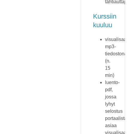
tähtiauttajiin
Kurssiin
kuuluu
visualisaatio
mp3-
tiedostona
(n.
15
min)
luento-
pdf,
jossa
lyhyt
selostus
portaalista,
asiaa
visualisaatios