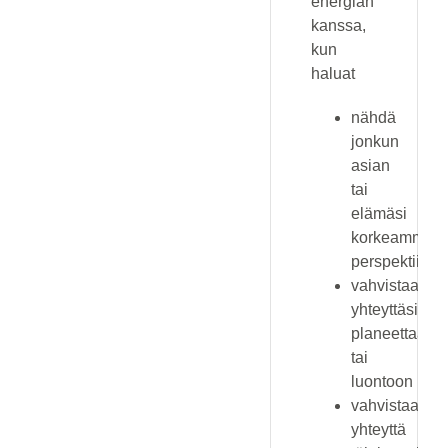
energian
kanssa,
kun
haluat
nähdä
jonkun
asian
tai
elämäsi
korkeammast
perspektiivist
vahvistaa
yhteyttäsi
planeettaan
tai
luontoon
vahvistaa
yhteyttä