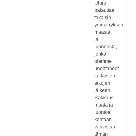
Uluru
palauttaa
takaisin
ymmärryksen
maasta
ja
luonnosta,
jonka
olemme
unohtaneet
kultaisten
aikojen
jälkeen.
Rakkaus
maata ja
luontoa
kohtaan
vahvistuu
tämän