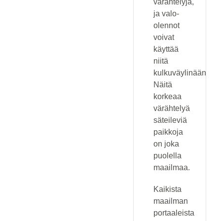
värähtelyjä,
ja valo-
olennot
voivat
käyttää
niitä
kulkuväylinään.
Näitä
korkeaa
värähtelyä
säteileviä
paikkoja
on joka
puolella
maailmaa.
Kaikista
maailman
portaaleista