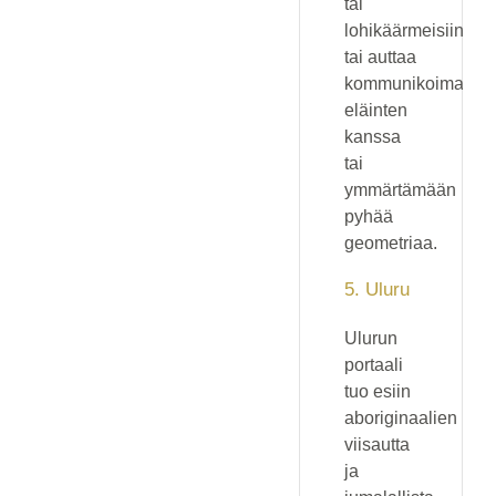
tai
lohikäärmeisiin,
tai auttaa
kommunikoimaan
eläinten
kanssa
tai
ymmärtämään
pyhää
geometriaa.
5. Uluru
Ulurun
portaali
tuo esiin
aboriginaalien
viisautta
ja