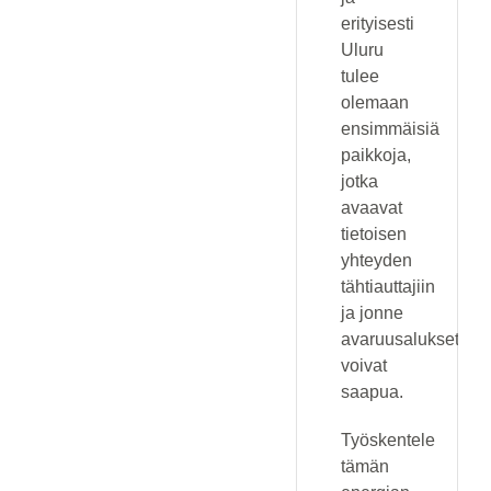
erityisesti
Uluru
tulee
olemaan
ensimmäisiä
paikkoja,
jotka
avaavat
tietoisen
yhteyden
tähtiauttajiin
ja jonne
avaruusalukset
voivat
saapua.
Työskentele
tämän