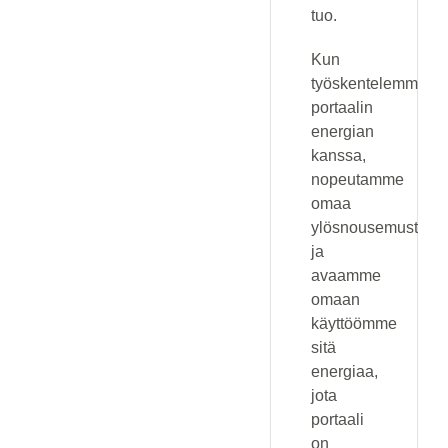
tuo.
Kun
työskentelemme
portaalin
energian
kanssa,
nopeutamme
omaa
ylösnousemustiet
ja
avaamme
omaan
käyttöömme
sitä
energiaa,
jota
portaali
on