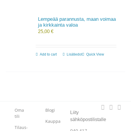
Lempeää parannusta, maan voimaa
ja kirkkainta valoa
25,00
€
Add to cart
Lisätiedot
Quick View
Oma
Blogi
Liity
tili
sähköpostilistalle
Kauppa
Tilaus-