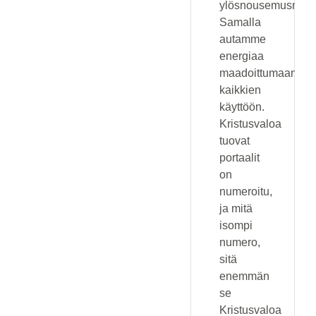
ylösnousemusmatk
Samalla
autamme
energiaa
maadoittumaan
kaikkien
käyttöön.
Kristusvaloa
tuovat
portaalit
on
numeroitu,
ja mitä
isompi
numero,
sitä
enemmän
se
Kristusvaloa