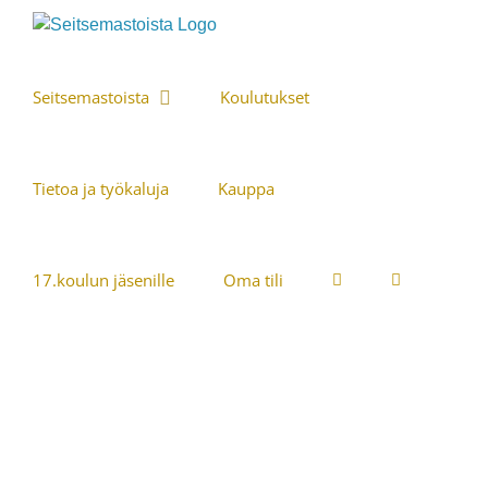
Skip
to
content
Seitsemastoista
Koulutukset
Tietoa ja työkaluja
Kauppa
17.koulun jäsenille
Oma tili