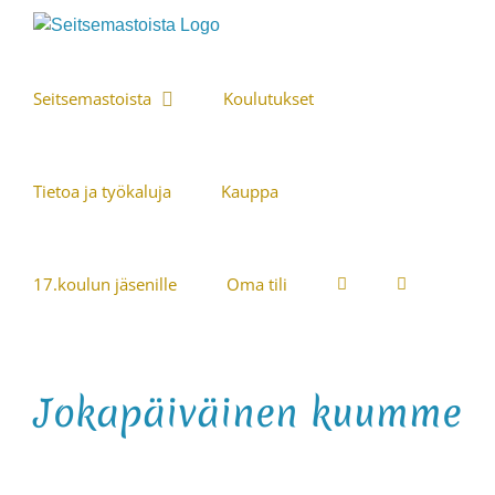
Skip
to
content
Seitsemastoista
Koulutukset
Tietoa ja työkaluja
Kauppa
17.koulun jäsenille
Oma tili
Jokapäiväinen kuumme