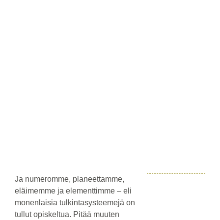
Katso
kuvaa
isompana
Ja numeromme, planeettamme,
eläimemme ja elementtimme – eli
monenlaisia tulkintasysteemejä on
tullut opiskeltua. Pitää muuten