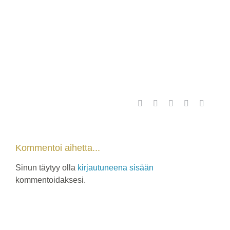
Facebook
X
WhatsApp
Pinterest
Sähköpo
Kommentoi aihetta...
Sinun täytyy olla
kirjautuneena sisään
kommentoidaksesi.