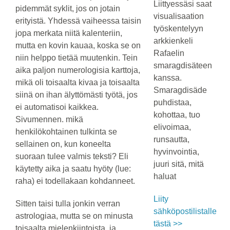
Liittyessäsi saat
pidemmät syklit, jos on jotain
visualisaation
erityistä. Yhdessä vaiheessa taisin
työskentelyyn
jopa merkata niitä kalenteriin,
arkkienkeli
mutta en kovin kauaa, koska se on
Rafaelin
niin helppo tietää muutenkin. Tein
smaragdisäteen
aika paljon numerologisia karttoja,
kanssa.
mikä oli toisaalta kivaa ja toisaalta
Smaragdisäde
siinä on ihan älyttömästi työtä, jos
puhdistaa,
ei automatisoi kaikkea.
kohottaa, tuo
Sivumennen. mikä
elivoimaa,
henkilökohtainen tulkinta se
runsautta,
sellainen on, kun koneelta
hyvinvointia,
suoraan tulee valmis teksti? Eli
juuri sitä, mitä
käytetty aika ja saatu hyöty (lue:
haluat
raha) ei todellakaan kohdanneet.
Liity
Sitten taisi tulla jonkin verran
sähköpostilistalle
astrologiaa, mutta se on minusta
tästä >>
toisaalta mielenkiintoista, ja