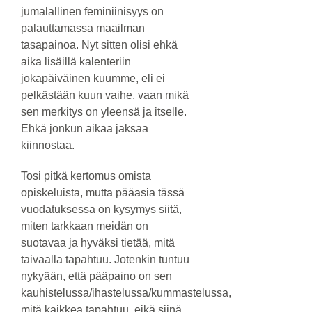
jumalallinen feminiinisyys on
palauttamassa maailman
tasapainoa. Nyt sitten olisi ehkä
aika lisäillä kalenteriin
jokapäiväinen kuumme, eli ei
pelkästään kuun vaihe, vaan mikä
sen merkitys on yleensä ja itselle.
Ehkä jonkun aikaa jaksaa
kiinnostaa.
Tosi pitkä kertomus omista
opiskeluista, mutta pääasia tässä
vuodatuksessa on kysymys siitä,
miten tarkkaan meidän on
suotavaa ja hyväksi tietää, mitä
taivaalla tapahtuu. Jotenkin tuntuu
nykyään, että pääpaino on sen
kauhistelussa/ihastelussa/kummastelussa,
mitä kaikkea tapahtuu, eikä siinä,