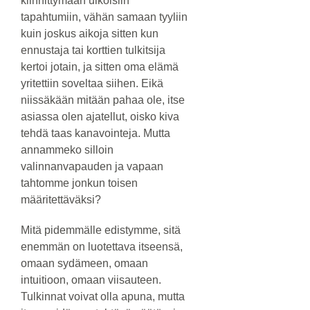
kiinnittymään ulkoisiin
tapahtumiin, vähän samaan tyyliin
kuin joskus aikoja sitten kun
ennustaja tai korttien tulkitsija
kertoi jotain, ja sitten oma elämä
yritettiin soveltaa siihen. Eikä
niissäkään mitään pahaa ole, itse
asiassa olen ajatellut, oisko kiva
tehdä taas kanavointeja. Mutta
annammeko silloin
valinnanvapauden ja vapaan
tahtomme jonkun toisen
määritettäväksi?
Mitä pidemmälle edistymme, sitä
enemmän on luotettava itseensä,
omaan sydämeen, omaan
intuitioon, omaan viisauteen.
Tulkinnat voivat olla apuna, mutta