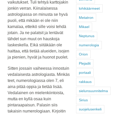
vaikutukset. Tuli tehtyä karttojakin
jonkin verran. Kiinalaisessa
lohikäärmeet
astrologiassa on minusta se hyvä
Metatron
puoli, että mikään ei ole niin
kamalaa, etteikö sille voisi tehdä
Mikael
jotain. Ja ne palatsit ja lentävät
Neptunus
tähdet sun muut on hauskoja
laskeskella. Eikä siitäkään ole
numerologia
haittaa, että tietää alueiden, isojen
Orion
ja pienien, hyvät ja huonot puolet.
Plejadit
Sitten jossain vaiheessa innostuin
portaali
vedalaisesta astrologiasta. Minkäs
teet, numerologiassa olen 7, eli
rakkaus
aina pitää oppia ja tietää lisää.
sielunsuunnitelma
Vedalainen on mielenkiintoista,
mutta en kyllä osaa kuin
Sirius
pintaraapaisun. Palasin siis
suojelusenkeli
takaisin numerologiaan. Kirjoitin