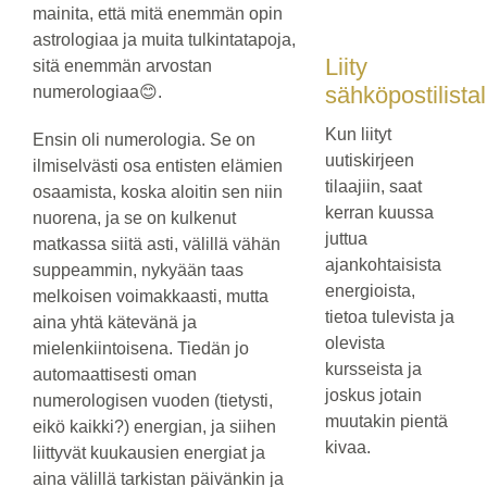
mainita, että mitä enemmän opin
astrologiaa ja muita tulkintatapoja,
Liity
sitä enemmän arvostan
sähköpostilistal
numerologiaa😊.
Kun liityt
Ensin oli numerologia. Se on
uutiskirjeen
ilmiselvästi osa entisten elämien
tilaajiin, saat
osaamista, koska aloitin sen niin
kerran kuussa
nuorena, ja se on kulkenut
juttua
matkassa siitä asti, välillä vähän
ajankohtaisista
suppeammin, nykyään taas
energioista,
melkoisen voimakkaasti, mutta
tietoa tulevista ja
aina yhtä kätevänä ja
olevista
mielenkiintoisena. Tiedän jo
kursseista ja
automaattisesti oman
joskus jotain
numerologisen vuoden (tietysti,
muutakin pientä
eikö kaikki?) energian, ja siihen
kivaa.
liittyvät kuukausien energiat ja
aina välillä tarkistan päivänkin ja