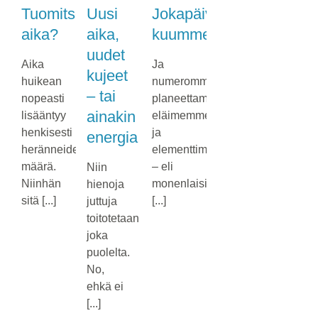
Tuomitsemisen
Uusi
Jokapäiväinen
aika?
aika,
kuumme
uudet
Aika
Ja
kujeet
huikean
numeromme,
– tai
nopeasti
planeettamme,
ainakin
lisääntyy
eläimemme
henkisesti
ja
energia
heränneiden
elementtimme
määrä.
– eli
Niin
Niinhän
monenlaisia
hienoja
sitä [...]
[...]
juttuja
toitotetaan
joka
puolelta.
No,
ehkä ei
[...]