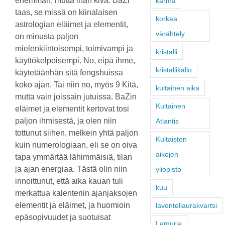
enemmän, mutta ihan kiva. BaZi
karma
taas, se missä on kiinalaisen
korkea
astrologian eläimet ja elementit,
värähtely
on minusta paljon
mielenkiintoisempi, toimivampi ja
kristalli
käyttökelpoisempi. No, eipä ihme,
kristallikallo
käytetäänhän sitä fengshuissa
koko ajan. Tai niin no, myös 9 Kitä,
kultainen aika
mutta vain joissain jutuissa. BaZin
Kultainen
eläimet ja elementit kertovat tosi
paljon ihmisestä, ja olen niin
Atlantis
tottunut siihen, melkein yhtä paljon
Kultaisten
kuin numerologiaan, eli se on oiva
aikojen
tapa ymmärtää lähimmäisiä, tilan
ja ajan energiaa. Tästä olin niin
yliopisto
innoittunut, että aika kauan tuli
kuu
merkattua kalenteriin ajanjaksojen
elementit ja eläimet, ja huomioin
laventeliaurakvartsi
epäsopivuudet ja suotuisat
Lemuria