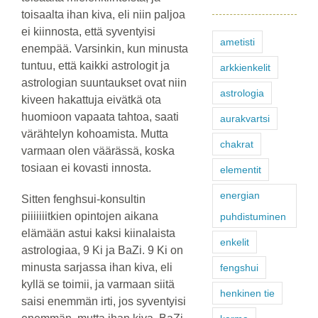
toisaalta ihan kiva, eli niin paljoa
ei kiinnosta, että syventyisi
ametisti
enempää. Varsinkin, kun minusta
tuntuu, että kaikki astrologit ja
arkkienkelit
astrologian suuntaukset ovat niin
astrologia
kiveen hakattuja eivätkä ota
huomioon vapaata tahtoa, saati
aurakvartsi
värähtelyn kohoamista. Mutta
chakrat
varmaan olen väärässä, koska
tosiaan ei kovasti innosta.
elementit
energian
Sitten fenghsui-konsultin
piiiiiiitkien opintojen aikana
puhdistuminen
elämään astui kaksi kiinalaista
enkelit
astrologiaa, 9 Ki ja BaZi. 9 Ki on
minusta sarjassa ihan kiva, eli
fengshui
kyllä se toimii, ja varmaan siitä
henkinen tie
saisi enemmän irti, jos syventyisi