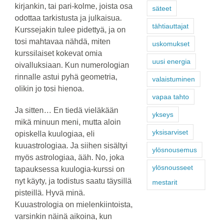
kirjankin, tai pari-kolme, joista osa
säteet
odottaa tarkistusta ja julkaisua.
tähtiauttajat
Kurssejakin tulee pidettyä, ja on
tosi mahtavaa nähdä, miten
uskomukset
kurssilaiset kokevat omia
uusi energia
oivalluksiaan. Kun numerologian
rinnalle astui pyhä geometria,
valaistuminen
olikin jo tosi hienoa.
vapaa tahto
Ja sitten… En tiedä vieläkään
ykseys
mikä minuun meni, mutta aloin
yksisarviset
opiskella kuulogiaa, eli
kuuastrologiaa. Ja siihen sisältyi
ylösnousemus
myös astrologiaa, ääh. No, joka
ylösnousseet
tapauksessa kuulogia-kurssi on
nyt käyty, ja todistus saatu täysillä
mestarit
pisteillä. Hyvä minä.
Kuuastrologia on mielenkiintoista,
varsinkin näinä aikoina, kun