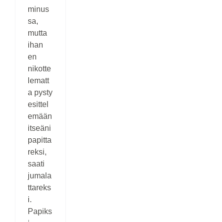
minus
sa,
mutta
ihan
en
nikotte
lematt
a pysty
esittel
emään
itseäni
papitta
reksi,
saati
jumala
ttareks
i.
Papiks