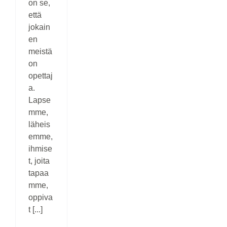
on se,
että
jokain
en
meistä
on
opettaj
a.
Lapse
mme,
läheis
emme,
ihmise
t, joita
tapaa
mme,
oppiva
t [...]