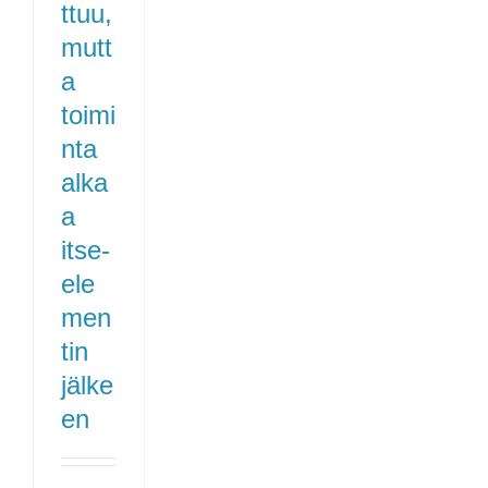
ttuu,
mutt
a
toimi
nta
alka
a
itse-
ele
men
tin
jälke
en