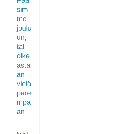
Pää
sim
me
joulu
un,
tai
oike
asta
an
vielä
pare
mpa
an
Kuinka