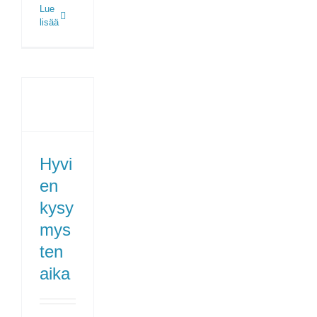
Lue
lisää
Hyvi
en
kysy
mys
ten
aika