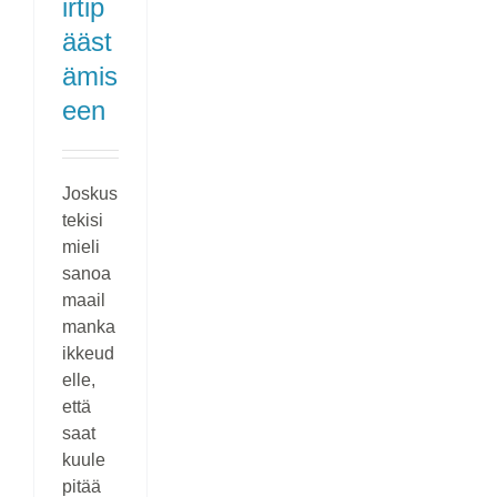
irtip
ääst
ämis
een
Joskus
tekisi
mieli
sanoa
maail
manka
ikkeud
elle,
että
saat
kuule
pitää