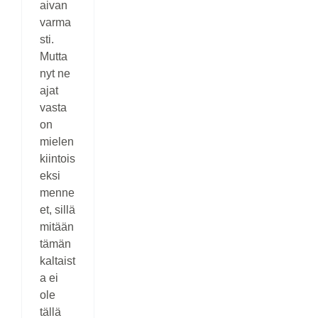
aivan
varma
sti.
Mutta
nyt ne
ajat
vasta
on
mielen
kiintois
eksi
menne
et, sillä
mitään
tämän
kaltaist
a ei
ole
tällä