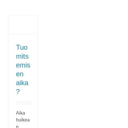
Tuo
mits
emis
en
aika
?
Aika
huikea
n