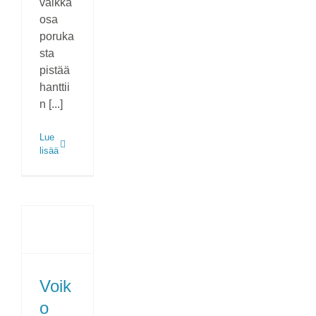
vaikka
osa
poruka
sta
pistää
hanttii
n [...]
Lue
lisää
Voik
o