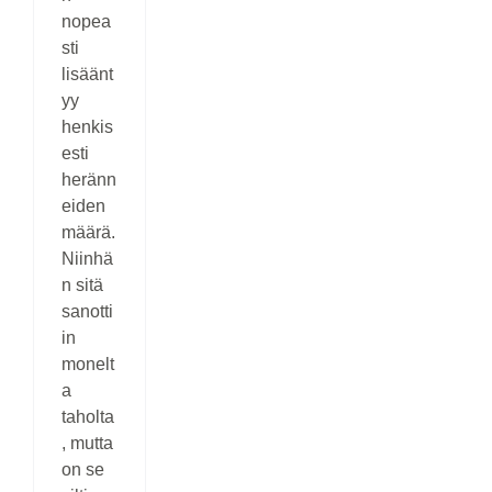
nopea
sti
lisäänt
yy
henkis
esti
heränn
eiden
määrä.
Niinhä
n sitä
sanotti
in
monelt
a
taholta
, mutta
on se