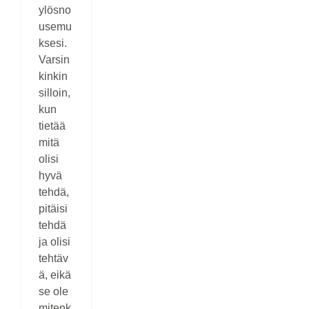
ylösno
usemu
ksesi.
Varsin
kinkin
silloin,
kun
tietää
mitä
olisi
hyvä
tehdä,
pitäisi
tehdä
ja olisi
tehtäv
ä, eikä
se ole
mitenk