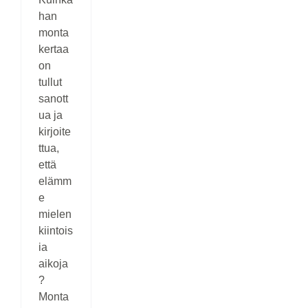
han
monta
kertaa
on
tullut
sanott
ua ja
kirjoite
ttua,
että
elämm
e
mielen
kiintois
ia
aikoja
?
Monta