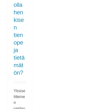
olla
hen
kise
n
tien
ope
ja
tietä
mät
ön?
Yksise
litteine
n
vastau