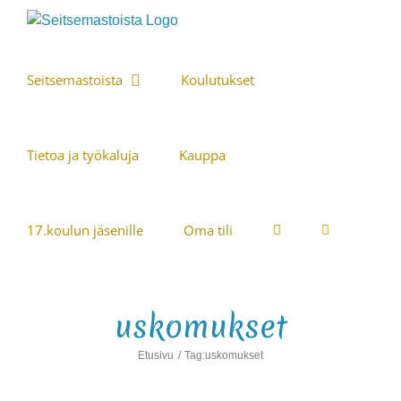
Skip
to
content
Seitsemastoista
Koulutukset
Tietoa ja työkaluja
Kauppa
17.koulun jäsenille
Oma tili
uskomukset
Etusivu
Tag:
uskomukset