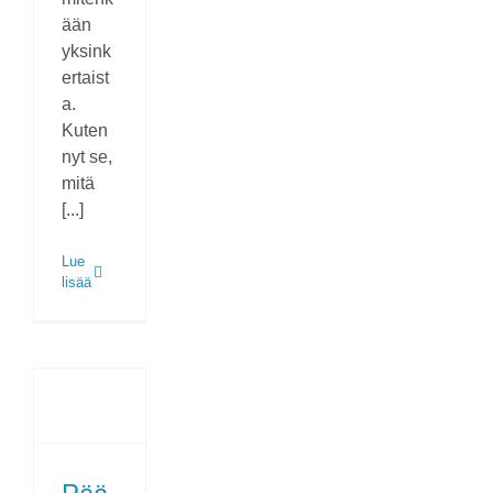
ään
yksink
ertaist
a.
Kuten
nyt se,
mitä
[...]
Lue
lisää