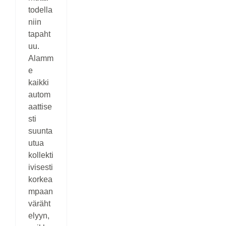
todella
niin
tapaht
uu.
Alamm
e
kaikki
autom
aattise
sti
suunta
utua
kollekti
ivisesti
korkea
mpaan
väräht
elyyn,