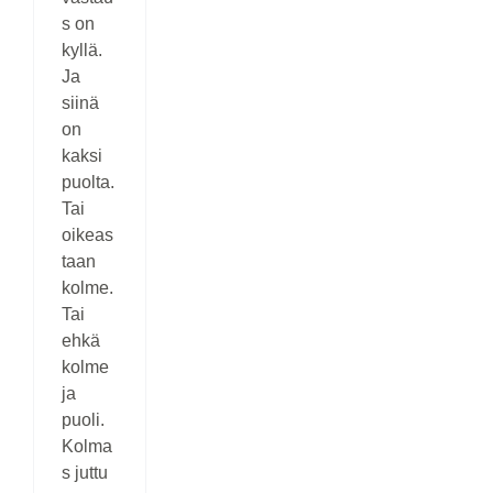
s on
kyllä.
Ja
siinä
on
kaksi
puolta.
Tai
oikeas
taan
kolme.
Tai
ehkä
kolme
ja
puoli.
Kolma
s juttu