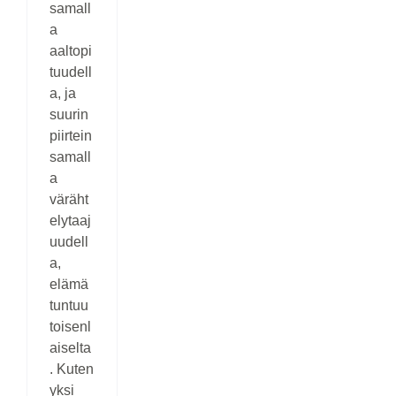
samall
a
aaltopi
tuudell
a, ja
suurin
piirtein
samall
a
väräht
elytaaj
uudell
a,
elämä
tuntuu
toisenl
aiselta
. Kuten
yksi