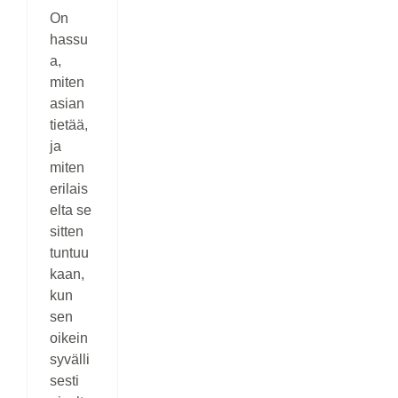
On
hassu
a,
miten
asian
tietää,
ja
miten
erilais
elta se
sitten
tuntuu
kaan,
kun
sen
oikein
syvälli
sesti