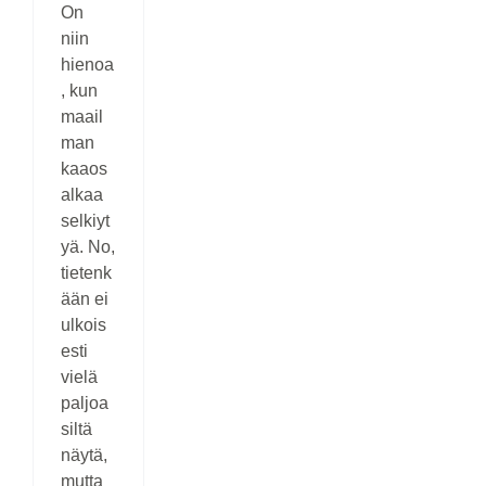
On
niin
hienoa
, kun
maail
man
kaaos
alkaa
selkiyt
yä. No,
tietenk
ään ei
ulkois
esti
vielä
paljoa
siltä
näytä,
mutta