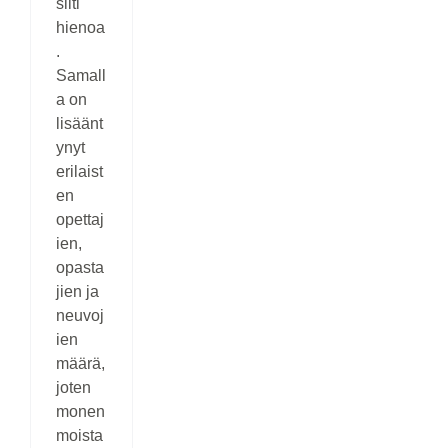
silti
hienoa
.
Samall
a on
lisäänt
ynyt
erilaist
en
opettaj
ien,
opasta
jien ja
neuvoj
ien
määrä,
joten
monen
moista