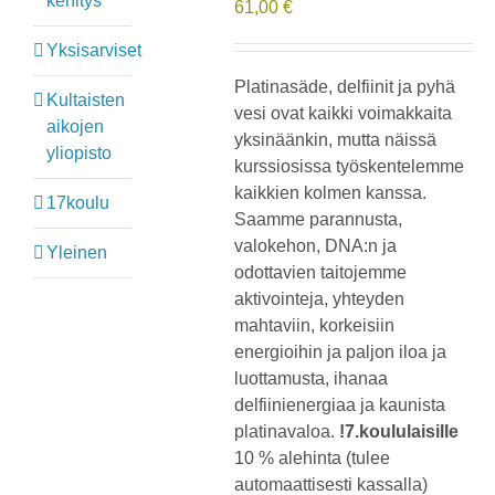
kehitys
61,00
€
Yksisarviset
Platinasäde, delfiinit ja pyhä
Kultaisten
vesi ovat kaikki voimakkaita
aikojen
yksinäänkin, mutta näissä
yliopisto
kurssiosissa työskentelemme
kaikkien kolmen kanssa.
17koulu
Saamme parannusta,
valokehon, DNA:n ja
Yleinen
odottavien taitojemme
aktivointeja, yhteyden
mahtaviin, korkeisiin
energioihin ja paljon iloa ja
luottamusta, ihanaa
delfiinienergiaa ja kaunista
platinavaloa.
!7.koululaisille
10 % alehinta (tulee
automaattisesti kassalla)