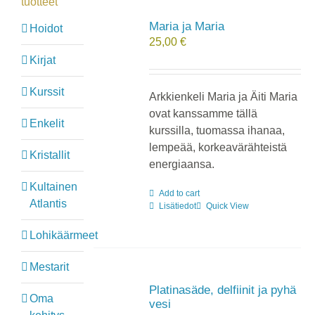
tuotteet
Maria ja Maria
Hoidot
25,00
€
Kirjat
Kurssit
Arkkienkeli Maria ja Äiti Maria
ovat kanssamme tällä
Enkelit
kurssilla, tuomassa ihanaa,
lempeää, korkeavärähteistä
Kristallit
energiaansa.
Kultainen
Add to cart
Atlantis
Lisätiedot
Quick View
Lohikäärmeet
Mestarit
Platinasäde, delfiinit ja pyhä
Oma
vesi