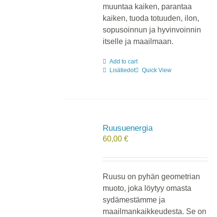
muuntaa kaiken, parantaa
kaiken, tuoda totuuden, ilon,
sopusoinnun ja hyvinvoinnin
itselle ja maailmaan.
Add to cart
Lisätiedot
Quick View
Ruusuenergia
60,00
€
Ruusu on pyhän geometrian
muoto, joka löytyy omasta
sydämestämme ja
maailmankaikkeudesta. Se on