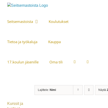
Skip
to
content
Seitsemastoista
Koulutukset
Tietoa ja työkaluja
Kauppa
17.koulun jäsenille
Oma tili
Lajittele:
Nimi
Näytä
Kurssit ja