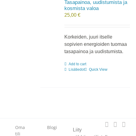
Tasapainoa, uudistumista ja
kosmista valoa
25,00
€
Korkeiden, juuri itselle
sopivien energioiden tuomaa
tasapainoa ja uudistumista.
Add to cart
Lisätiedot
Quick View
Oma
Blogi
Liity
tili