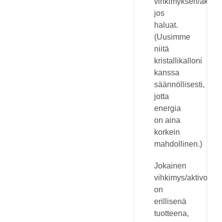
vihkimyksen/aktivoi
jos
haluat.
(Uusimme
niitä
kristallikalloni
kanssa
säännöllisesti,
jotta
energia
on aina
korkein
mahdollinen.)
Jokainen
vihkimys/aktivointi
on
erillisenä
tuotteena,