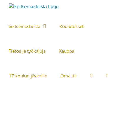
Skip
to
content
Seitsemastoista
Koulutukset
Tietoa ja työkaluja
Kauppa
17.koulun jäsenille
Oma tili