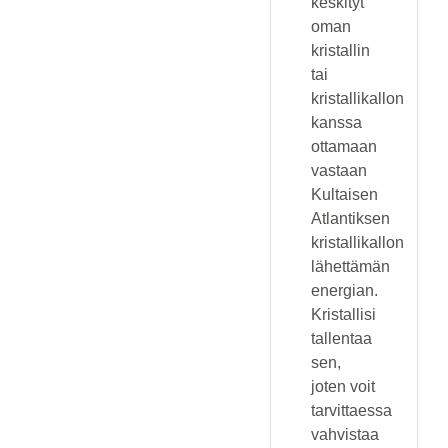
keskityt
oman
kristallin
tai
kristallikallon
kanssa
ottamaan
vastaan
Kultaisen
Atlantiksen
kristallikallon
lähettämän
energian.
Kristallisi
tallentaa
sen,
joten voit
tarvittaessa
vahvistaa