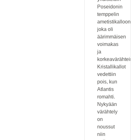
Poseidonin
temppelin
ametistikalloon,
joka oli
äärimmäisen
voimakas
ja
korkeavärähteinen.
Kristallikallot
vedettiin
pois, kun
Atlantis
romahti.
Nykyään
värähtely
on
noussut
niin