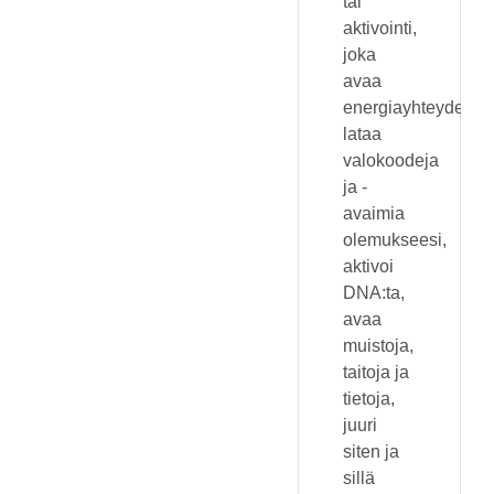
tai
aktivointi,
joka
avaa
energiayhteyden,
lataa
valokoodeja
ja -
avaimia
olemukseesi,
aktivoi
DNA:ta,
avaa
muistoja,
taitoja ja
tietoja,
juuri
siten ja
sillä