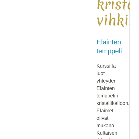
krista
vihki
Eläinten
temppeli
Kurssilla
luot
yhteyden
Eläinten
temppelin
kristallikalloon.
Eläimet
olivat
mukana
Kultaisen