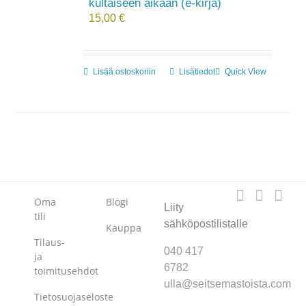
kultaiseen aikaan (e-kirja)
15,00
€
Lisää ostoskoriin
Lisätiedot
Quick View
Oma
Blogi
Liity
tili
sähköpostilistalle
Kauppa
Tilaus-
040 417
ja
6782
toimitusehdot
ulla@seitsemastoista.com
Tietosuojaseloste