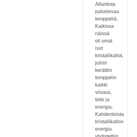
Atlantista
palvelevaa
temppeliä.
Kaikissa
näissä
oli omat
isot
kristallikallot,
joihin
kerättiin
temppelin
kaikki
viisaus,
tieto ja
energia.
Kahdentoista
kristallikallon
energia
yhdistettiin