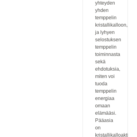
yhteyden
yhden
temppelin
kristallikalloon,
ja lyhyen
selostuksen
temppelin
toiminnasta
sekä
ehdotuksia,
miten voi
tuoda
temppelin
energiaa
omaan
elämääsi.
Pääasia
on
kristallikalloaktivoin