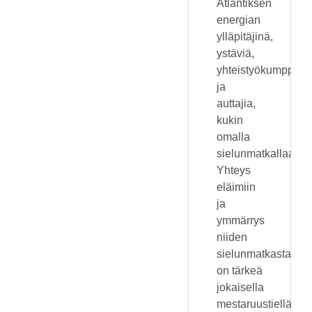
Atlantiksen
energian
ylläpitäjinä,
ystäviä,
yhteistyökumppane
ja
auttajia,
kukin
omalla
sielunmatkallaan.
Yhteys
eläimiin
ja
ymmärrys
niiden
sielunmatkasta
on tärkeä
jokaisella
mestaruustiellä