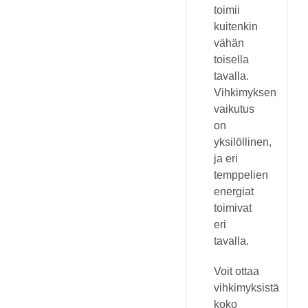
toimii
kuitenkin
vähän
toisella
tavalla.
Vihkimyksen
vaikutus
on
yksilöllinen,
ja eri
temppelien
energiat
toimivat
eri
tavalla.
Voit ottaa
vihkimyksistä
koko