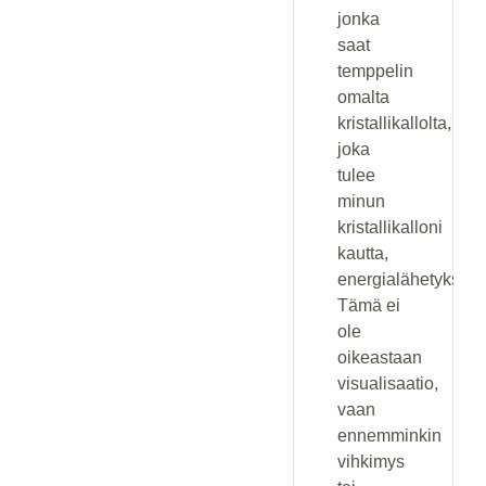
jonka
saat
temppelin
omalta
kristallikallolta,
joka
tulee
minun
kristallikalloni
kautta,
energialähetyksenä
Tämä ei
ole
oikeastaan
visualisaatio,
vaan
ennemminkin
vihkimys