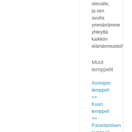
olevalle,
ja sen
avulla
ymmärrämme
yhteyttä
kaikkiin
elämänmuotoihin.
Muut
temppelit
Auringon
temppeli
>>
Kuun
temppeli
>>
Parantamisen