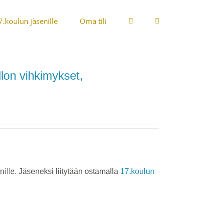
7.koulun jäsenille
Oma tili
llon vihkimykset,
ille. Jäseneksi liitytään ostamalla
17.koulun