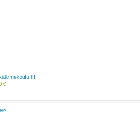
käärmekoulu III
00
€
View