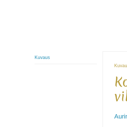
Kuvaus
Kuvau
Ko
v
Auri