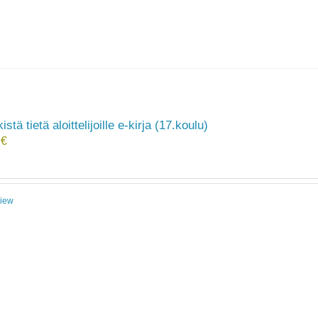
stä tietä aloittelijoille e-kirja (17.koulu)
0
€
View