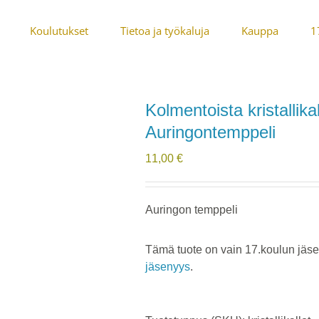
Koulutukset
Tietoa ja työkaluja
Kauppa
1
Kolmentoista kristallika
Auringontemppeli
11,00
€
Auringon temppeli
Tämä tuote on vain 17.koulun jäsen
jäsenyys
.