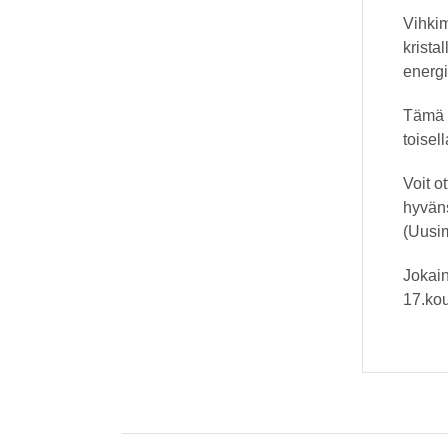
Vihkim
krista
energi
Tämä t
toisel
Voit o
hyväns
(Uusim
Jokain
17.kou