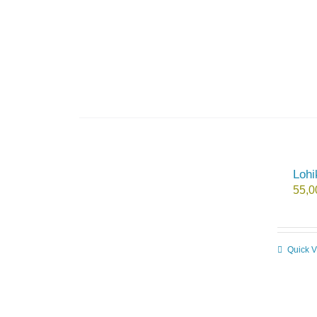
Lohi
55,
Quick 