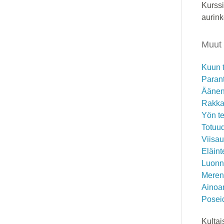
Kurssi
aurink
Muut 
Kuun 
Paran
Äänen
Rakka
Yön t
Totuu
Viisau
Eläint
Luonn
Meren
Ainoan
Posei
Kultai