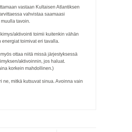
 ottamaan vastaan Kultaisen Atlantiksen
t tarvittaessa vahvistaa saamaasi
 muulla tavoin.
imys/aktivointi toimii kuitenkin vähän
 energiat toimivat eri tavalla.
t myös ottaa niitä missä järjestyksessä
imyksen/aktivoinnin, jos haluat.
 aina korkein mahdollinen.)
uri ne, mitkä kutsuvat sinua. Avoinna vain