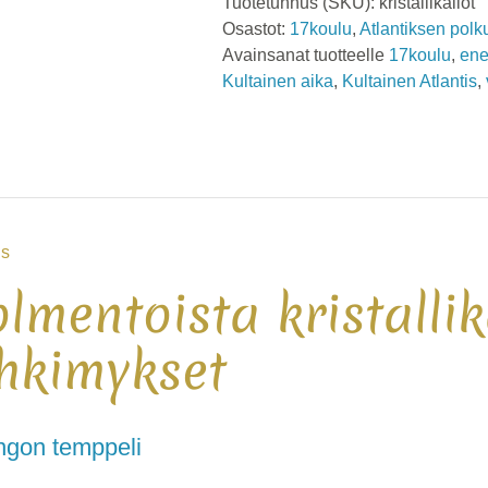
Tuotetunnus (SKU):
kristallikallot
Osastot:
17koulu
,
Atlantiksen polk
Avainsanat tuotteelle
17koulu
,
ene
Kultainen aika
,
Kultainen Atlantis
,
s
lmentoista kristallik
ihkimykset
ngon temppeli