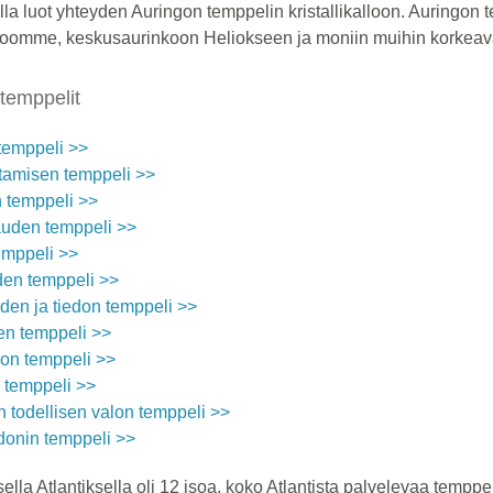
lla luot yhteyden Auringon temppelin kristallikalloon. Auringon
oomme, keskusaurinkoon Heliokseen ja moniin muihin korkeavär
temppelit
temppeli >>
tamisen temppeli >>
 temppeli >>
uden temppeli >>
emppeli >>
den temppeli >>
den ja tiedon temppeli >>
en temppeli >>
on temppeli >>
 temppeli >>
 todellisen valon temppeli >>
donin temppeli >>
sella Atlantiksella oli 12 isoa, koko Atlantista palvelevaa temppe