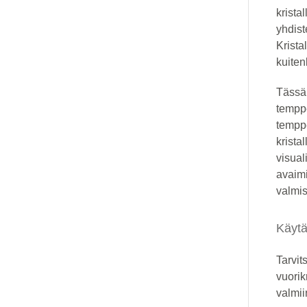
krista
yhdist
Krista
kuiten
Tässä 
temppe
temppe
krista
visual
avaimi
valmis
Käytä
Tarvit
vuorik
valmii