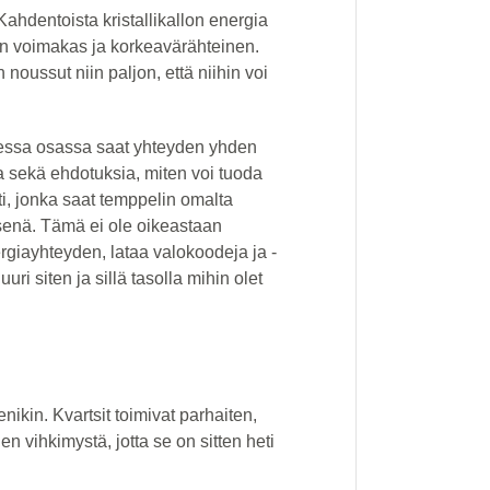
. Kahdentoista kristallikallon energia
sen voimakas ja korkeavärähteinen.
 noussut niin paljon, että niihin voi
isessa osassa saat yhteyden yhden
ta sekä ehdotuksia, miten voi tuoda
i, jonka saat temppelin omalta
tyksenä. Tämä ei ole oikeastaan
rgiayhteyden, lataa valokoodeja ja -
uri siten ja sillä tasolla mihin olet
ienikin. Kvartsit toimivat parhaiten,
nen vihkimystä, jotta se on sitten heti