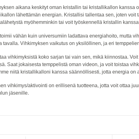
yksen aikana keskityt oman kristallin tai kristallikallon kanssa
llikallon lähettämän energian. Kristallisi tallentaa sen, joten voi
alähetystä myöhemminkin tai voit työskennellä kristallin kanssa
oimii vähän kuin universumiin ladattava energiahoito, mutta vihk
la tavalla. Vihkimyksen vaikutus on yksilöllinen, ja eri temppelien
ttaa vihkimyksistä koko sarjan tai vain sen, mikä kiinnostaa. Voi
ä. Saat jokaisesta temppelistä oman videon, ja voit toistaa vihk
me niitä kristallikalloni kanssa säännöllisesti, jotta energia on
en vihkimys/aktivointi on erillisenä tuotteena, jotta voit ottaa ju
lun jäsenille.