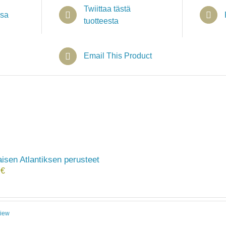
Twiittaa tästä
ssa
tuotteesta
Email This Product
aisen Atlantiksen perusteet
0
€
View