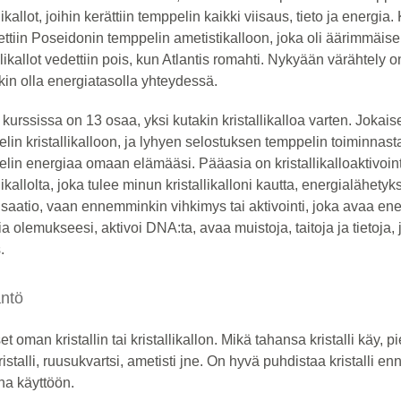
llikallot, joihin kerättiin temppelin kaikki viisaus, tieto ja energia
ettiin Poseidonin temppelin ametistikalloon, joka oli äärimmäi
llikallot vedettiin pois, kun Atlantis romahti. Nykyään värähtely on
kin olla energiatasolla yhteydessä.
kurssissa on 13 osaa, yksi kutakin kristallikalloa varten. Joka
lin kristallikalloon, ja lyhyen selostuksen temppelin toiminnas
lin energiaa omaan elämääsi. Pääasia on kristallikalloaktivoint
llikallolta, joka tulee minun kristallikalloni kautta, energialähe
isaatio, vaan ennemminkin vihkimys tai aktivointi, joka avaa ene
a olemukseesi, aktivoi DNA:ta, avaa muistoja, taitoja ja tietoja, ju
.
ntö
set oman kristallin tai kristallikallon. Mikä tahansa kristalli käy, p
ristalli, ruusukvartsi, ametisti jne. On hyvä puhdistaa kristalli en
na käyttöön.