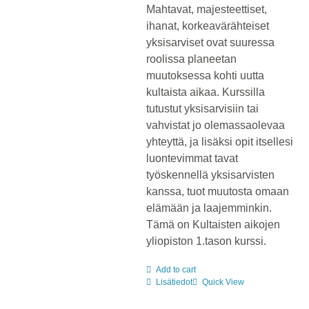
Mahtavat, majesteettiset,
ihanat, korkeavärähteiset
yksisarviset ovat suuressa
roolissa planeetan
muutoksessa kohti uutta
kultaista aikaa. Kurssilla
tutustut yksisarvisiin tai
vahvistat jo olemassaolevaa
yhteyttä, ja lisäksi opit itsellesi
luontevimmat tavat
työskennellä yksisarvisten
kanssa, tuot muutosta omaan
elämään ja laajemminkin.
Tämä on Kultaisten aikojen
yliopiston 1.tason kurssi.
Add to cart
Lisätiedot
Quick View