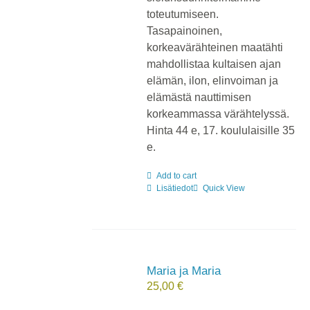
toteutumiseen.
Tasapainoinen,
korkeavärähteinen maatähti
mahdollistaa kultaisen ajan
elämän, ilon, elinvoiman ja
elämästä nauttimisen
korkeammassa värähtelyssä.
Hinta 44 e, 17. koululaisille 35
e.
Add to cart
Lisätiedot
Quick View
Maria ja Maria
25,00
€