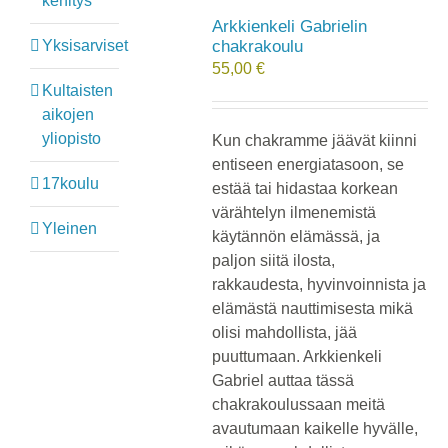
kehitys
Arkkienkeli Gabrielin
Yksisarviset
chakrakoulu
55,00
€
Kultaisten
aikojen
yliopisto
Kun chakramme jäävät kiinni
entiseen energiatasoon, se
17koulu
estää tai hidastaa korkean
värähtelyn ilmenemistä
Yleinen
käytännön elämässä, ja
paljon siitä ilosta,
rakkaudesta, hyvinvoinnista ja
elämästä nauttimisesta mikä
olisi mahdollista, jää
puuttumaan. Arkkienkeli
Gabriel auttaa tässä
chakrakoulussaan meitä
avautumaan kaikelle hyvälle,