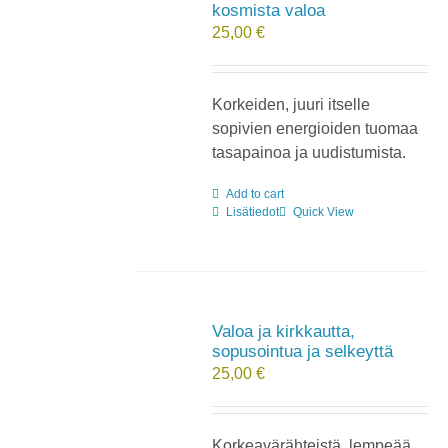
kosmista valoa
25,00
€
Korkeiden, juuri itselle
sopivien energioiden tuomaa
tasapainoa ja uudistumista.
Add to cart
Lisätiedot
Quick View
Valoa ja kirkkautta,
sopusointua ja selkeyttä
25,00
€
Korkeavärähteistä, lempeää