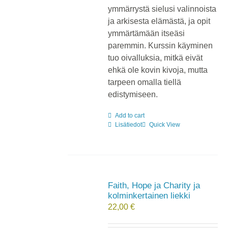
ymmärrystä sielusi valinnoista
ja arkisesta elämästä, ja opit
ymmärtämään itseäsi
paremmin. Kurssin käyminen
tuo oivalluksia, mitkä eivät
ehkä ole kovin kivoja, mutta
tarpeen omalla tiellä
edistymiseen.
Add to cart
Lisätiedot
Quick View
Faith, Hope ja Charity ja
kolminkertainen liekki
22,00
€