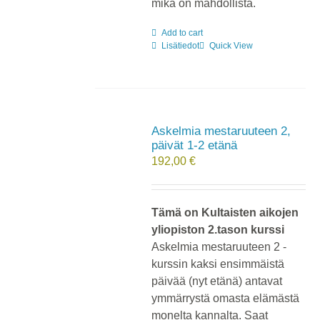
mikä on mahdollista.
Add to cart
Lisätiedot
Quick View
Askelmia mestaruuteen 2,
päivät 1-2 etänä
192,00
€
Tämä on Kultaisten aikojen
yliopiston 2.tason kurssi
Askelmia mestaruuteen 2 -
kurssin kaksi ensimmäistä
päivää (nyt etänä) antavat
ymmärrystä omasta elämästä
monelta kannalta. Saat