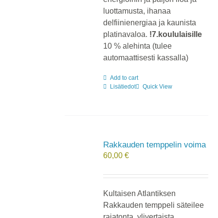
luottamusta, ihanaa
delfiinienergiaa ja kaunista
platinavaloa.
!7.koululaisille
10 % alehinta (tulee
automaattisesti kassalla)
Add to cart
Lisätiedot
Quick View
Rakkauden temppelin voima
60,00
€
Kultaisen Atlantiksen
Rakkauden temppeli säteilee
rajatonta, ylivertaista