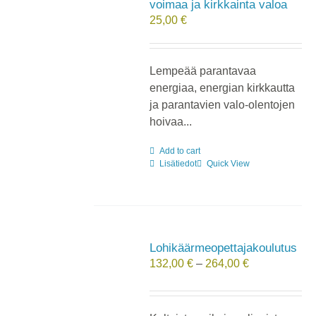
voimaa ja kirkkainta valoa
25,00
€
Lempeää parantavaa
energiaa, energian kirkkautta
ja parantavien valo-olentojen
hoivaa...
Add to cart
Lisätiedot
Quick View
Lohikäärmeopettajakoulutus
Hintaluokka:
132,00
€
–
264,00
€
132,00 €
-
264,00 €