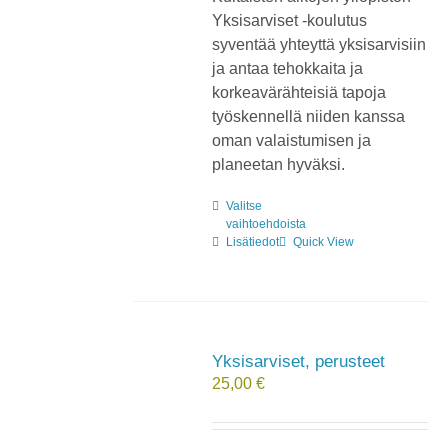
Yksisarviset -koulutus
syventää yhteyttä yksisarvisiin
ja antaa tehokkaita ja
korkeavärähteisiä tapoja
työskennellä niiden kanssa
oman valaistumisen ja
planeetan hyväksi.
Valitse
Tällä
vaihtoehdoista
tuotteella
Lisätiedot
Quick View
on
useampi
muunnelma.
Voit
tehdä
Yksisarviset, perusteet
valinnat
25,00
€
tuotteen
sivulla.