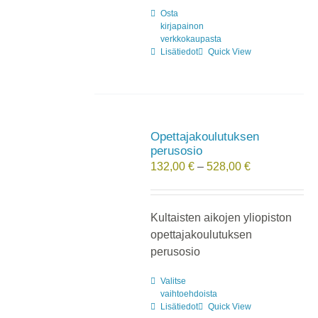
Osta
kirjapainon
verkkokaupasta
Lisätiedot
Quick View
Opettajakoulutuksen
perusosio
Hintaluokka:
132,00
€
–
528,00
€
132,00 €
-
528,00 €
Kultaisten aikojen yliopiston
opettajakoulutuksen
perusosio
Valitse
Tällä
vaihtoehdoista
tuotteella
Lisätiedot
Quick View
on