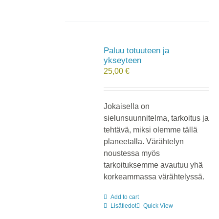
useampi
muunnelma.
Voit
tehdä
Paluu totuuteen ja
valinnat
ykseyteen
tuotteen
25,00
€
sivulla.
Jokaisella on
sielunsuunnitelma, tarkoitus ja
tehtävä, miksi olemme tällä
planeetalla. Värähtelyn
noustessa myös
tarkoituksemme avautuu yhä
korkeammassa värähtelyssä.
Add to cart
Lisätiedot
Quick View