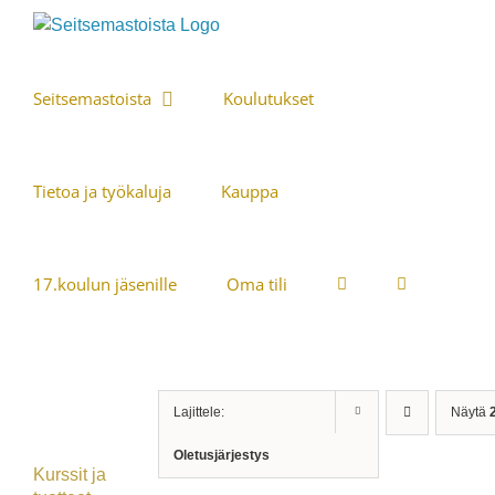
Skip
to
content
Seitsemastoista
Koulutukset
Tietoa ja työkaluja
Kauppa
17.koulun jäsenille
Oma tili
Lajittele:
Näytä
Oletusjärjestys
Kurssit ja