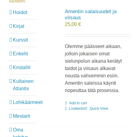
tuotteet
Amentin salaisuudet ja
Hoidot
viisaus
25,00
€
Kirjat
Kurssit
Olemme päässeet aikaan,
Enkelit
jolloin jokaisen omat
sielunpolun aikana kerätyt
Kristallit
taidot ja viisaus alkavat
nousta vahvemmin esiin.
Kultainen
Amentin saleissa käynti
Atlantis
nopeuttaa tätä prosessia.
Lohikäärmeet
Add to cart
Lisätiedot
Quick View
Mestarit
Oma