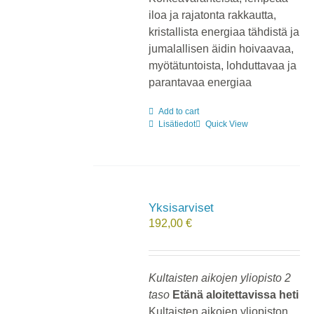
iloa ja rajatonta rakkautta,
kristallista energiaa tähdistä ja
jumalallisen äidin hoivaavaa,
myötätuntoista, lohduttavaa ja
parantavaa energiaa
Add to cart
Lisätiedot
Quick View
Yksisarviset
192,00
€
Kultaisten aikojen yliopisto 2
taso
Etänä aloitettavissa heti
Kultaisten aikojen yliopiston