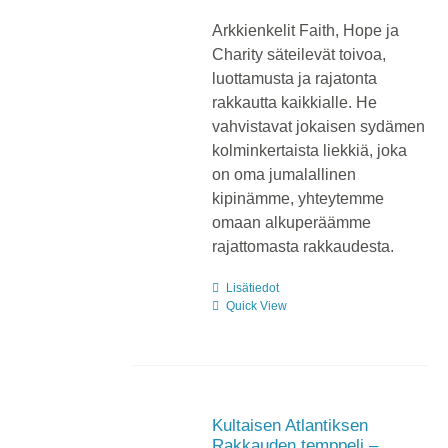
Arkkienkelit Faith, Hope ja
Charity säteilevät toivoa,
luottamusta ja rajatonta
rakkautta kaikkialle. He
vahvistavat jokaisen sydämen
kolminkertaista liekkiä, joka
on oma jumalallinen
kipinämme, yhteytemme
omaan alkuperäämme
rajattomasta rakkaudesta.
Lisätiedot
Quick View
Kultaisen Atlantiksen
Rakkauden temppeli –