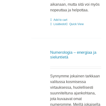
aikanaan, mutta sitä voi myös
nopeuttaa ja helpottaa.
Add to cart
Lisätiedot
Quick View
Numerologia – energiaa ja
sieluntietä
Synnymme jokainen tarkkaan
valitussa kosmisessa
virtauksessa, huolellisesti
suunniteltuna ajankohtana,
jota kuvaavat omat
numeromme. Meillä jokaisella