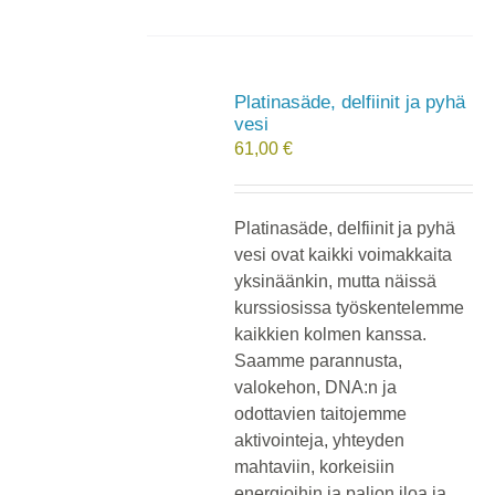
Platinasäde, delfiinit ja pyhä
vesi
61,00
€
Platinasäde, delfiinit ja pyhä
vesi ovat kaikki voimakkaita
yksinäänkin, mutta näissä
kurssiosissa työskentelemme
kaikkien kolmen kanssa.
Saamme parannusta,
valokehon, DNA:n ja
odottavien taitojemme
aktivointeja, yhteyden
mahtaviin, korkeisiin
energioihin ja paljon iloa ja