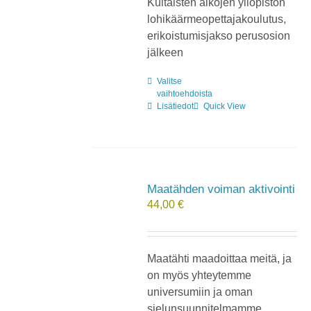
Kultaisten aikojen yliopiston
lohikäärmeopettajakoulutus,
erikoistumisjakso perusosion
jälkeen
Valitse
Tällä
vaihtoehdoista
tuotteella
Lisätiedot
Quick View
on
useampi
muunnelma.
Voit
tehdä
Maatähden voiman aktivointi
valinnat
44,00
€
tuotteen
sivulla.
Maatähti maadoittaa meitä, ja
on myös yhteytemme
universumiin ja oman
sielunsuunnitelmamme