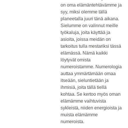
on oma elämäntehtä­vämme ja
syy, miksi olemme tällä
planeetalla juuri tänä aikana.
Sielumme on valinnut meille
työkaluja, joita käyttää ja
asioita, joissa meidän on
tarkoitus tulla mestariksi tässä
elämässä. Nämä kaikki
löytyvät omista
numeroistamme. Numerologia
auttaa ymmärtämään omaa
itseään, sielun­tietään ja
ihmisiä, joita tällä tiellä
kohtaa. Se kertoo myös oman
elämämme vaihtuvista
sykleistä, niiden energioista ja
muista elämämme
numeroista.